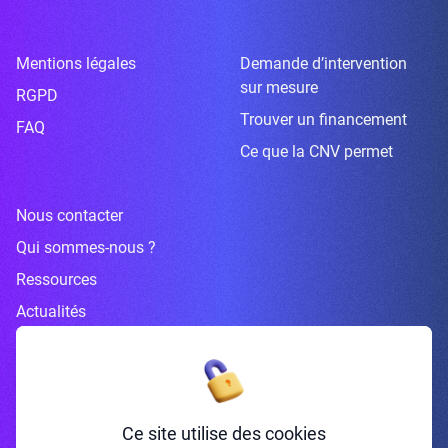
Mentions légales
Demande d’intervention
sur mesure
RGPD
Trouver un financement
FAQ
Ce que la CNV permet
Nous contacter
Qui sommes-nous ?
Ressources
Actualités
Inscrivez-vous à la newsletter
Ce site utilise des cookies