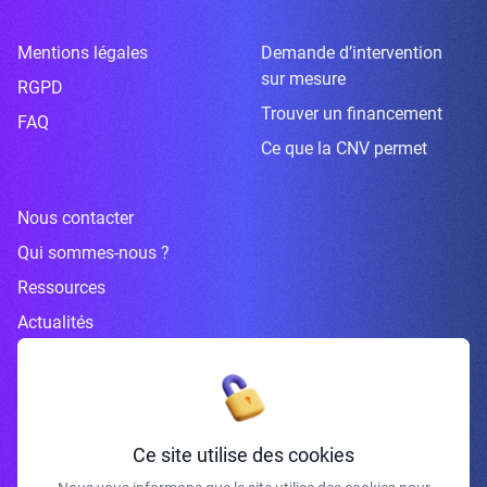
Mentions légales
Demande d’intervention
sur mesure
RGPD
Trouver un financement
FAQ
Ce que la CNV permet
Nous contacter
Qui sommes-nous ?
Ressources
Actualités
Inscrivez-vous à la newsletter
Ce site utilise des cookies