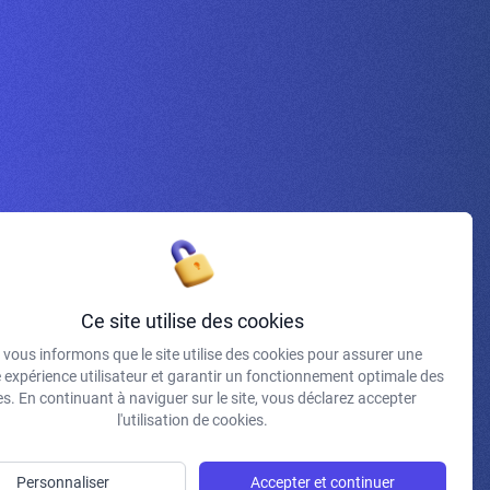
Inscrivez-vous à la newsletter
Ce site utilise des cookies
vous informons que le site utilise des cookies pour assurer une
J'accepte de recevoir vos e-mails et confirme avoir pris
e expérience utilisateur et garantir un fonctionnement optimale des
connaissance de votre politique de confidentialité et
s. En continuant à naviguer sur le site, vous déclarez accepter
mentions légales.
l'utilisation de cookies.
S'INSCRIRE
Personnaliser
Accepter et continuer