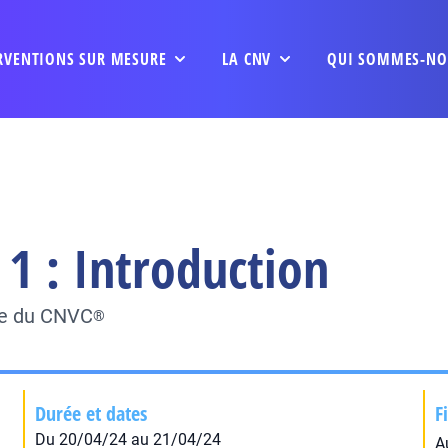
RVENTIONS SUR MESURE
LA CNV
QUI SOMMES-NO
1 : Introduction
ée du CNVC
®
Durée et dates
F
Du 20/04/24 au 21/04/24
A