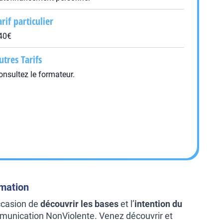
arif particulier
40€
utres Tarifs
onsultez le formateur.
rmation
ccasion de
découvrir les bases
et l’
intention du
unication NonViolente. Venez découvrir et