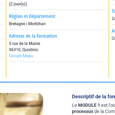
(2 jour(s))
T
Région et Département
2
Bretagne | Morbihan
A
Adresse de la formation
C
5 rue de la Mairie
56310, Quistinic
Google Maps
Descriptif de la fo
Le
MODULE 1
est l’o
processus
de la Comm