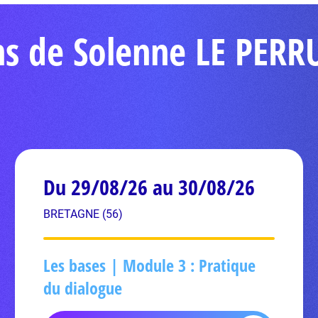
ns de Solenne LE PER
Du 29/08/26 au 30/08/26
BRETAGNE (56)
Les bases | Module 3 : Pratique
du dialogue