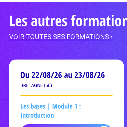
Les autres formatio
VOIR TOUTES SES FORMATIONS ›
Du 22/08/26 au 23/08/26
BRETAGNE (56)
Les bases | Module 1 :
Introduction