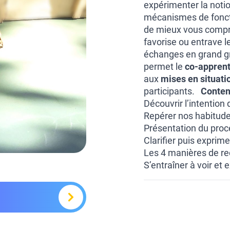
expérimenter la noti
mécanismes de fonct
de mieux vous compren
favorise ou entrave l
échanges en grand gr
permet le
co-appren
aux
mises en situati
participants.
Conten
Découvrir l’intention
Repérer nos habitudes
Présentation du proc
Clarifier puis exprim
Les 4 manières de r
S’entraîner à voir et