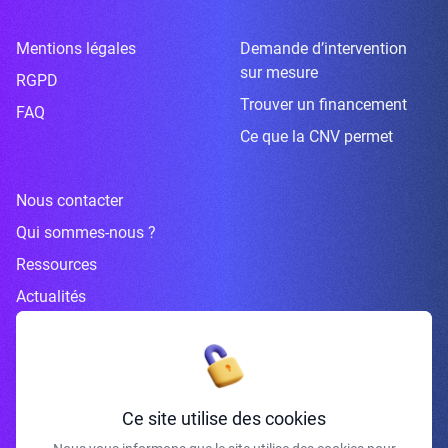
Mentions légales
Demande d’intervention
sur mesure
RGPD
Trouver un financement
FAQ
Ce que la CNV permet
Nous contacter
Qui sommes-nous ?
Ressources
Actualités
Inscrivez-vous à la newsletter
Ce site utilise des cookies