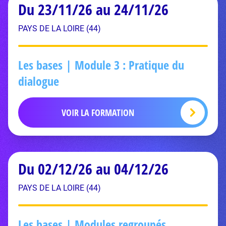
Du 23/11/26 au 24/11/26
PAYS DE LA LOIRE (44)
Les bases | Module 3 : Pratique du
dialogue
VOIR LA FORMATION
Du 02/12/26 au 04/12/26
PAYS DE LA LOIRE (44)
Les bases | Modules regroupés