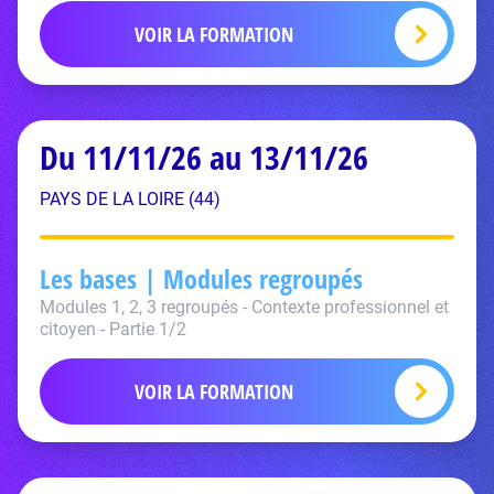
VOIR LA FORMATION
Du 11/11/26 au 13/11/26
PAYS DE LA LOIRE (44)
Les bases | Modules regroupés
Modules 1, 2, 3 regroupés - Contexte professionnel et
citoyen - Partie 1/2
VOIR LA FORMATION