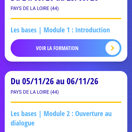
PAYS DE LA LOIRE (44)
Les bases | Module 1 : Introduction
VOIR LA FORMATION
Du 05/11/26 au 06/11/26
PAYS DE LA LOIRE (44)
Les bases | Module 2 : Ouverture au
dialogue