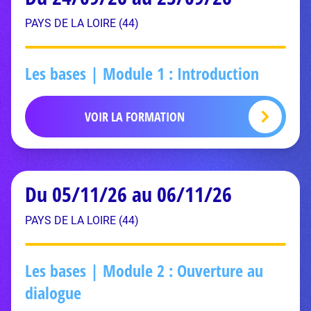
PAYS DE LA LOIRE (44)
Les bases | Module 1 : Introduction
VOIR LA FORMATION
Du 05/11/26 au 06/11/26
PAYS DE LA LOIRE (44)
Les bases | Module 2 : Ouverture au
dialogue