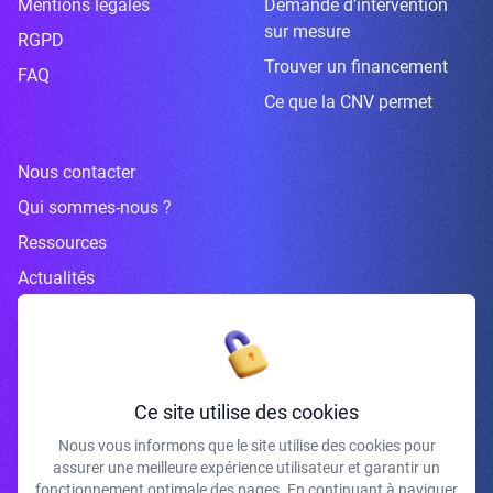
Mentions légales
Demande d’intervention
sur mesure
RGPD
Trouver un financement
FAQ
Ce que la CNV permet
Nous contacter
Qui sommes-nous ?
Ressources
Actualités
Inscrivez-vous à la newsletter
Ce site utilise des cookies
Nous vous informons que le site utilise des cookies pour
assurer une meilleure expérience utilisateur et garantir un
J'accepte de recevoir vos e-mails et confirme avoir pris connaissance de
fonctionnement optimale des pages. En continuant à naviguer