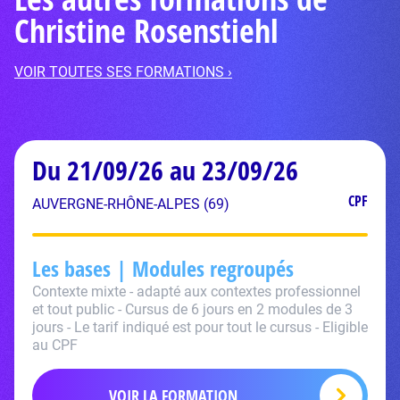
Christine Rosenstiehl
VOIR TOUTES SES FORMATIONS ›
Du 21/09/26 au 23/09/26
CPF
AUVERGNE-RHÔNE-ALPES (69)
Les bases | Modules regroupés
Contexte mixte - adapté aux contextes professionnel
et tout public - Cursus de 6 jours en 2 modules de 3
jours - Le tarif indiqué est pour tout le cursus - Eligible
au CPF
VOIR LA FORMATION