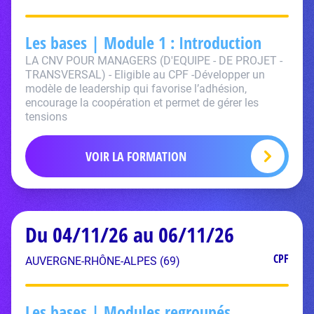
Les bases | Module 1 : Introduction
LA CNV POUR MANAGERS (D'EQUIPE - DE PROJET -
TRANSVERSAL) - Eligible au CPF -Développer un
modèle de leadership qui favorise l’adhésion,
encourage la coopération et permet de gérer les
tensions
VOIR LA FORMATION
Du 04/11/26 au 06/11/26
CPF
AUVERGNE-RHÔNE-ALPES (69)
Les bases | Modules regroupés