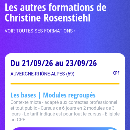
Les autres formations de
Christine Rosenstiehl
VOIR TOUTES SES FORMATIONS ›
Du 21/09/26 au 23/09/26
CPF
AUVERGNE-RHÔNE-ALPES (69)
Les bases | Modules regroupés
Contexte mixte - adapté aux contextes professionnel
et tout public - Cursus de 6 jours en 2 modules de 3
jours - Le tarif indiqué est pour tout le cursus - Eligible
au CPF