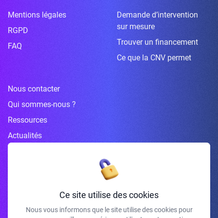
Mentions légales
Demande d’intervention
sur mesure
RGPD
Trouver un financement
FAQ
Ce que la CNV permet
Nous contacter
Qui sommes-nous ?
Ressources
Actualités
Inscrivez-vous à la newsletter
Ce site utilise des cookies
Nous vous informons que le site utilise des cookies pour