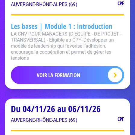
CPF
AUVERGNE-RHÔNE-ALPES (69)
Les bases | Module 1 : Introduction
LA CNV POUR MANAGERS (D'EQUIPE - DE PROJET -
TRANSVERSAL) - Eligible au CPF -Développer un
modèle de leadership qui favorise l’adhésion,
encourage la coopération et permet de gérer les
tensions
VOIR LA FORMATION
Du 04/11/26 au 06/11/26
CPF
AUVERGNE-RHÔNE-ALPES (69)