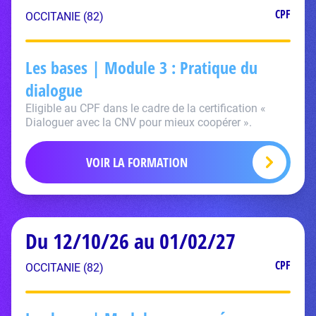
CPF
OCCITANIE (82)
Les bases | Module 3 : Pratique du
dialogue
Eligible au CPF dans le cadre de la certification «
Dialoguer avec la CNV pour mieux coopérer ».
VOIR LA FORMATION
Du 12/10/26 au 01/02/27
CPF
OCCITANIE (82)