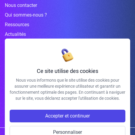
Nous contacter
Qui sommes-nous ?
Ressources
Actualités
Inscrivez-vous à la newsletter
Ce site utilise des cookies
Nous vous informons que le site utilise des cookies pour
assurer une meilleure expérience utilisateur et garantir un
J'accepte de recevoir vos e-mails et confirme avoir pris connaissance de
fonctionnement optimale des pages. En continuant à naviguer
votre politique de confidentialité et mentions légales.
sur le site, vous déclarez accepter l'utilisation de cookies.
S'INSCRIRE
Accepter et continuer
Personnaliser