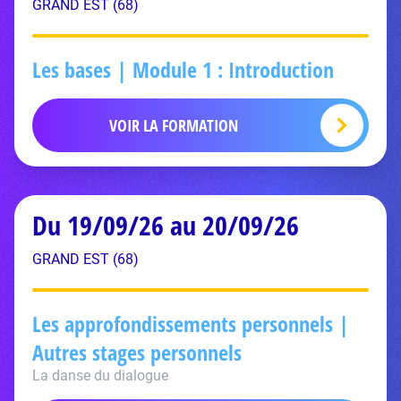
GRAND EST (68)
Les bases | Module 1 : Introduction
VOIR LA FORMATION
Du 19/09/26 au 20/09/26
GRAND EST (68)
Les approfondissements personnels |
Autres stages personnels
La danse du dialogue