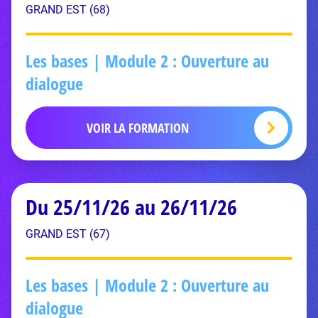
GRAND EST (68)
Les bases | Module 2 : Ouverture au
dialogue
VOIR LA FORMATION
Du 25/11/26 au 26/11/26
GRAND EST (67)
Les bases | Module 2 : Ouverture au
dialogue