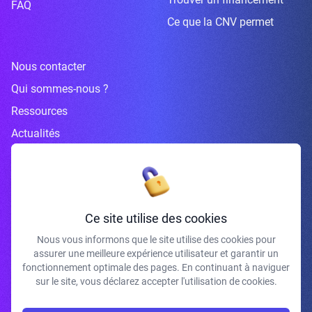
FAQ
Ce que la CNV permet
Nous contacter
Qui sommes-nous ?
Ressources
Actualités
Inscrivez-vous à la newsletter
Ce site utilise des cookies
Nous vous informons que le site utilise des cookies pour
assurer une meilleure expérience utilisateur et garantir un
J'accepte de recevoir vos e-mails et confirme avoir pris connaissance de
fonctionnement optimale des pages. En continuant à naviguer
votre politique de confidentialité et mentions légales.
sur le site, vous déclarez accepter l'utilisation de cookies.