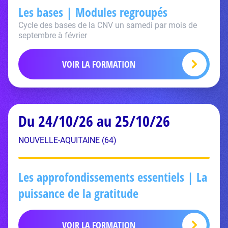
Les bases | Modules regroupés
Cycle des bases de la CNV un samedi par mois de
septembre à février
VOIR LA FORMATION
Du 24/10/26 au 25/10/26
NOUVELLE-AQUITAINE (64)
Les approfondissements essentiels | La
puissance de la gratitude
VOIR LA FORMATION