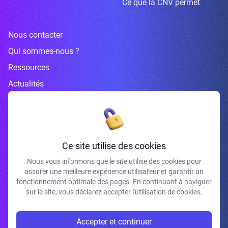
Ce que la CNV permet
Nous contacter
Qui sommes-nous ?
Ressources
Actualités
Inscrivez-vous à la newsletter
Ce site utilise des cookies
Nous vous informons que le site utilise des cookies pour
assurer une meilleure expérience utilisateur et garantir un
J'accepte de recevoir vos e-mails et confirme avoir pris connaissance de
fonctionnement optimale des pages. En continuant à naviguer
votre politique de confidentialité et mentions légales.
sur le site, vous déclarez accepter l'utilisation de cookies.
S'INSCRIRE
Accepter et continuer