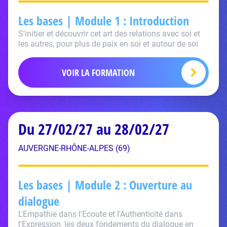
Les bases | Module 1 : Introduction
S'initier et découvrir cet art des relations avec soi et
les autres, pour plus de paix en soi et autour de soi
VOIR LA FORMATION
Du 27/02/27 au 28/02/27
AUVERGNE-RHÔNE-ALPES (69)
Les bases | Module 2 : Ouverture au
dialogue
L'Empathie dans l'Ecoute et l'Authenticité dans
l'Expression, les deux fondements du dialogue en