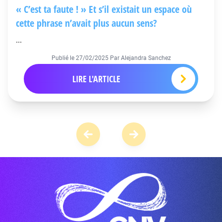
« C’est ta faute ! » Et s’il existait un espace où
cette phrase n’avait plus aucun sens?
...
Publié le
27/02/2025
Par Alejandra Sanchez
LIRE L'ARTICLE