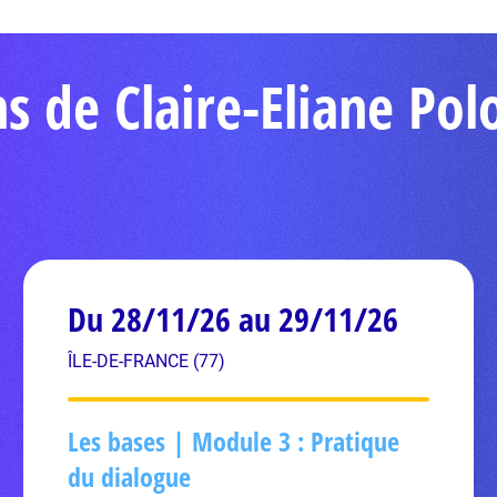
ns de Claire-Eliane Po
Du 28/11/26 au 29/11/26
ÎLE-DE-FRANCE (77)
Les bases | Module 3 : Pratique
du dialogue