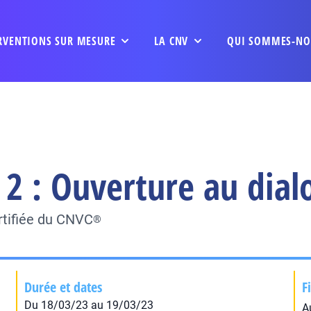
RVENTIONS SUR MESURE
LA CNV
QUI SOMMES-NO
 2 : Ouverture au dial
rtifiée du CNVC
®
Durée et dates
F
Du 18/03/23 au 19/03/23
A