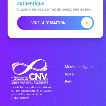
authentique
Quand oser dire permet de mieux être en lien
VOIR LA FORMATION
Mentions légales
RGPD
FAQ
Le site français des formatrices
et formateurs certifiés du Centre
pour la Communication
NonViolente®