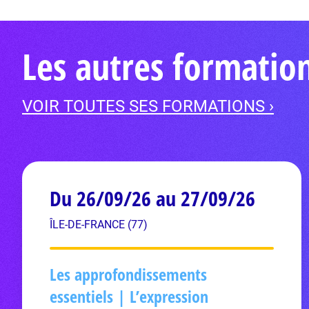
Les autres formatio
VOIR TOUTES SES FORMATIONS ›
Du 26/09/26 au 27/09/26
ÎLE-DE-FRANCE (77)
Les approfondissements
essentiels | L’expression