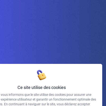
Inscrivez-vous à la newsletter
Ce site utilise des cookies
vous informons que le site utilise des cookies pour assurer une
J'accepte de recevoir vos e-mails et confirme avoir pris
e expérience utilisateur et garantir un fonctionnement optimale des
connaissance de votre politique de confidentialité et
s. En continuant à naviguer sur le site, vous déclarez accepter
mentions légales.