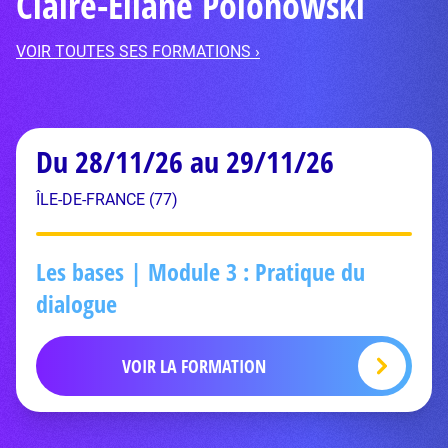
Claire-Eliane Polonowski
VOIR TOUTES SES FORMATIONS ›
Du 28/11/26 au 29/11/26
ÎLE-DE-FRANCE (77)
Les bases | Module 3 : Pratique du
dialogue
VOIR LA FORMATION