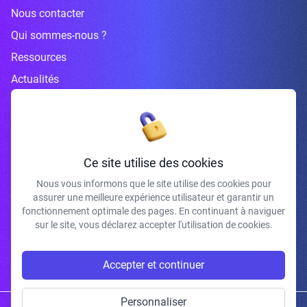
Nous contacter
Qui sommes-nous ?
Ressources
Actualités
Inscrivez-vous à la newsletter
Ce site utilise des cookies
Nous vous informons que le site utilise des cookies pour
assurer une meilleure expérience utilisateur et garantir un
J'accepte de recevoir vos e-mails et confirme avoir pris connaissance de
fonctionnement optimale des pages. En continuant à naviguer
votre politique de confidentialité et mentions légales.
sur le site, vous déclarez accepter l'utilisation de cookies.
S'INSCRIRE
Accepter et continuer
Personnaliser