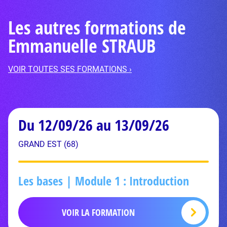
Les autres formations de
Emmanuelle STRAUB
VOIR TOUTES SES FORMATIONS ›
Du 12/09/26 au 13/09/26
GRAND EST (68)
Les bases | Module 1 : Introduction
VOIR LA FORMATION