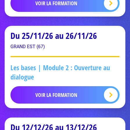
VOIR LA FORMATION
Du 25/11/26 au 26/11/26
GRAND EST (67)
Les bases | Module 2 : Ouverture au
dialogue
VOIR LA FORMATION
Du 12/12/26 au 13/12/26