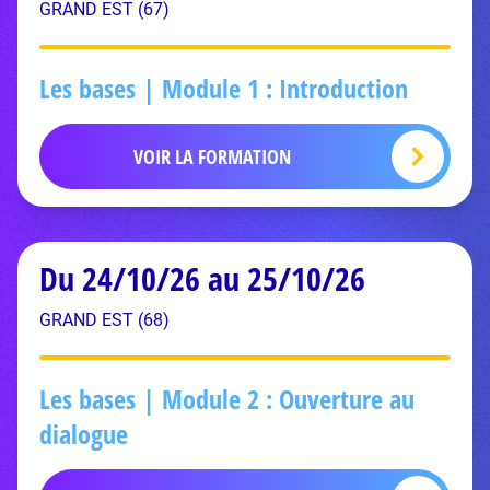
GRAND EST (67)
Les bases | Module 1 : Introduction
VOIR LA FORMATION
Du 24/10/26 au 25/10/26
GRAND EST (68)
Les bases | Module 2 : Ouverture au
dialogue