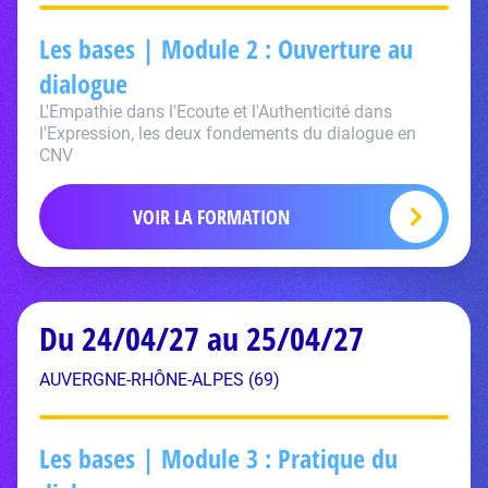
Les bases | Module 2 : Ouverture au
dialogue
L'Empathie dans l'Ecoute et l'Authenticité dans
l'Expression, les deux fondements du dialogue en
CNV
VOIR LA FORMATION
Du 24/04/27 au 25/04/27
AUVERGNE-RHÔNE-ALPES (69)
Les bases | Module 3 : Pratique du