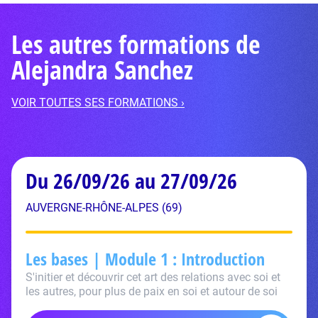
Les autres formations de
Alejandra Sanchez
VOIR TOUTES SES FORMATIONS ›
Du 26/09/26 au 27/09/26
AUVERGNE-RHÔNE-ALPES (69)
Les bases | Module 1 : Introduction
S'initier et découvrir cet art des relations avec soi et
les autres, pour plus de paix en soi et autour de soi