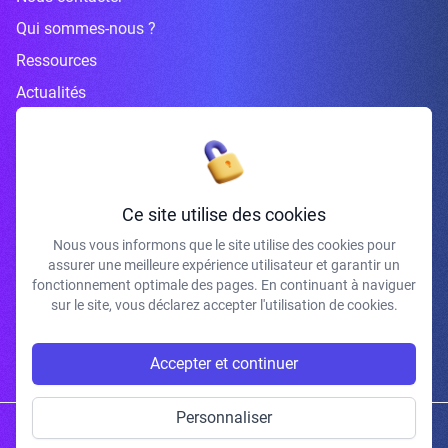
Qui sommes-nous ?
Ressources
Actualités
Inscrivez-vous à la newsletter
Ce site utilise des cookies
Nous vous informons que le site utilise des cookies pour
assurer une meilleure expérience utilisateur et garantir un
J'accepte de recevoir vos e-mails et confirme avoir pris connaissance de
fonctionnement optimale des pages. En continuant à naviguer
votre politique de confidentialité et mentions légales.
sur le site, vous déclarez accepter l'utilisation de cookies.
S'INSCRIRE
Accepter et continuer
Personnaliser
Copyright © 2026 | Gum Studio. Tous droits réservés.