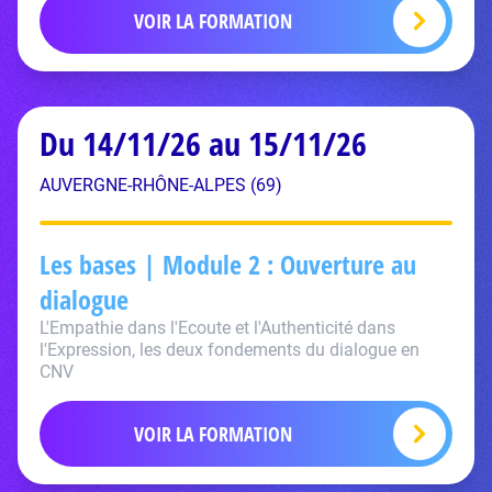
VOIR LA FORMATION
Du 14/11/26 au 15/11/26
AUVERGNE-RHÔNE-ALPES (69)
Les bases | Module 2 : Ouverture au
dialogue
L'Empathie dans l'Ecoute et l'Authenticité dans
l'Expression, les deux fondements du dialogue en
CNV
VOIR LA FORMATION