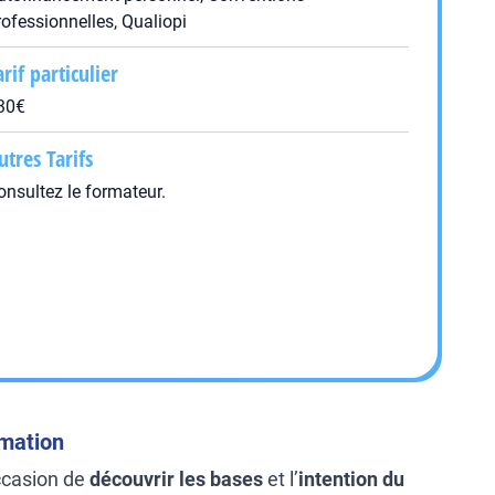
rofessionnelles, Qualiopi
arif particulier
30€
utres Tarifs
onsultez le formateur.
rmation
ccasion de
découvrir les bases
et l’
intention du