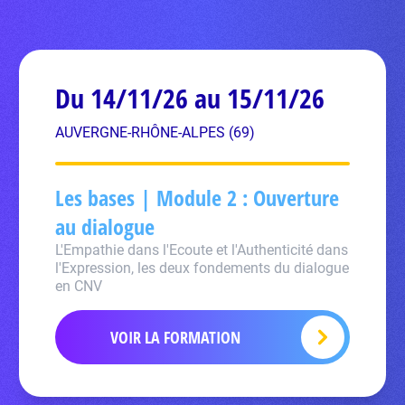
Du 14/11/26 au 15/11/26
AUVERGNE-RHÔNE-ALPES (69)
Les bases | Module 2 : Ouverture
au dialogue
L'Empathie dans l'Ecoute et l'Authenticité dans
l'Expression, les deux fondements du dialogue
en CNV
VOIR LA FORMATION