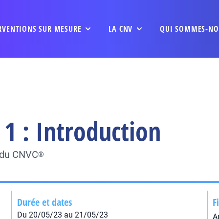
RVENTIONS SUR MESURE
LA CNV
QUI SOMMES-NO
1 : Introduction
e du CNVC
®
Durée et dates
F
Du 20/05/23 au 21/05/23
A