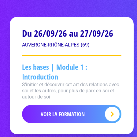
Du 26/09/26 au 27/09/26
AUVERGNE-RHÔNE-ALPES (69)
Les bases | Module 1 :
Introduction
S'initier et découvrir cet art des relations avec
soi et les autres, pour plus de paix en soi et
autour de soi
VOIR LA FORMATION