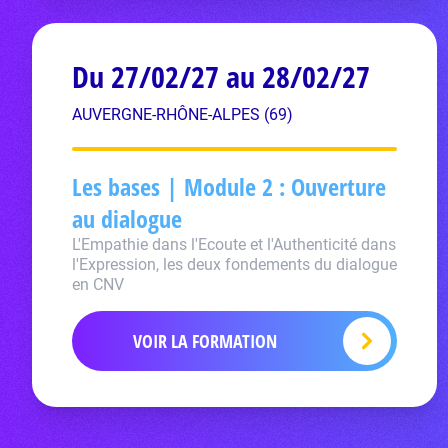
Du 27/02/27 au 28/02/27
AUVERGNE-RHÔNE-ALPES (69)
Les bases | Module 2 : Ouverture
au dialogue
L'Empathie dans l'Ecoute et l'Authenticité dans
l'Expression, les deux fondements du dialogue
en CNV
VOIR LA FORMATION