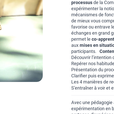
processus
de la Comm
expérimenter la noti
mécanismes de fonct
de mieux vous compren
favorise ou entrave l
échanges en grand gr
permet le
co-appren
aux
mises en situati
participants.
Conten
Découvrir l’intention
Repérer nos habitudes
Présentation du proc
Clarifier puis exprim
Les 4 manières de r
S’entraîner à voir et
Avec une pédagogie a
expérimentation en bi