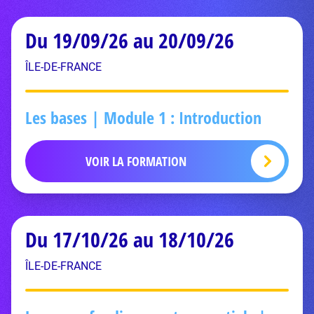
Du 19/09/26 au 20/09/26
ÎLE-DE-FRANCE
Les bases | Module 1 : Introduction
VOIR LA FORMATION
Du 17/10/26 au 18/10/26
ÎLE-DE-FRANCE