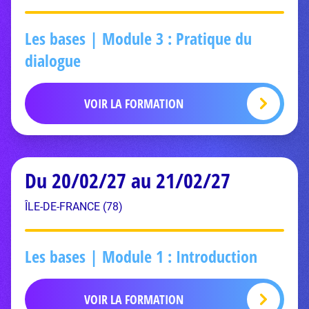
Les bases | Module 3 : Pratique du
dialogue
VOIR LA FORMATION
Du 20/02/27 au 21/02/27
ÎLE-DE-FRANCE (78)
Les bases | Module 1 : Introduction
VOIR LA FORMATION