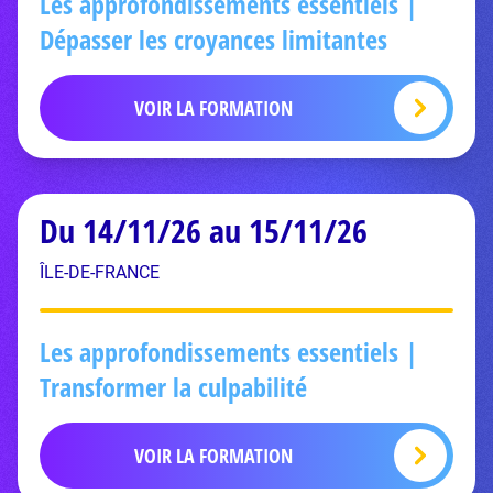
Les approfondissements essentiels |
Dépasser les croyances limitantes
VOIR LA FORMATION
Du 14/11/26 au 15/11/26
ÎLE-DE-FRANCE
Les approfondissements essentiels |
Transformer la culpabilité
VOIR LA FORMATION