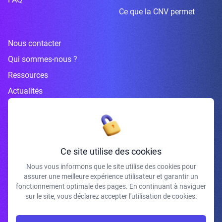
Ce que la CNV permet
Nous contacter
Qui sommes-nous ?
Ressources
Actualités
Inscrivez-vous à la newsletter
Ce site utilise des cookies
Nous vous informons que le site utilise des cookies pour
assurer une meilleure expérience utilisateur et garantir un
J'accepte de recevoir vos e-mails et confirme avoir pris connaissance de
fonctionnement optimale des pages. En continuant à naviguer
votre politique de confidentialité et mentions légales.
sur le site, vous déclarez accepter l'utilisation de cookies.
S'INSCRIRE