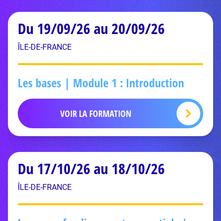
Du 19/09/26 au 20/09/26
ÎLE-DE-FRANCE
Les bases | Module 1 : Introduction
VOIR LA FORMATION
Du 17/10/26 au 18/10/26
ÎLE-DE-FRANCE