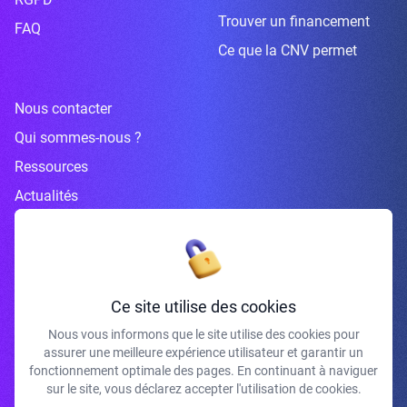
Trouver un financement
FAQ
Ce que la CNV permet
Nous contacter
Qui sommes-nous ?
Ressources
Actualités
Inscrivez-vous à la newsletter
Ce site utilise des cookies
Nous vous informons que le site utilise des cookies pour
assurer une meilleure expérience utilisateur et garantir un
J'accepte de recevoir vos e-mails et confirme avoir pris connaissance de
fonctionnement optimale des pages. En continuant à naviguer
votre politique de confidentialité et mentions légales.
sur le site, vous déclarez accepter l'utilisation de cookies.