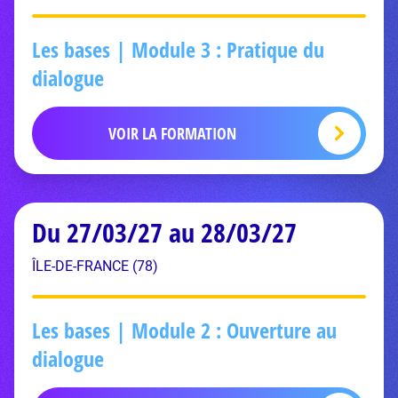
Les bases | Module 3 : Pratique du
dialogue
VOIR LA FORMATION
Du 27/03/27 au 28/03/27
ÎLE-DE-FRANCE (78)
Les bases | Module 2 : Ouverture au
dialogue