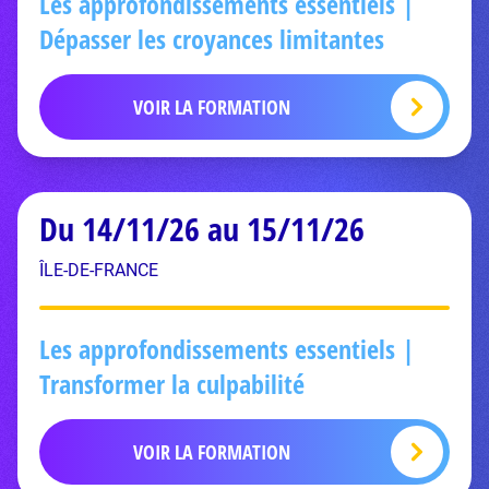
Les approfondissements essentiels |
Dépasser les croyances limitantes
VOIR LA FORMATION
Du 14/11/26 au 15/11/26
ÎLE-DE-FRANCE
Les approfondissements essentiels |
Transformer la culpabilité
VOIR LA FORMATION