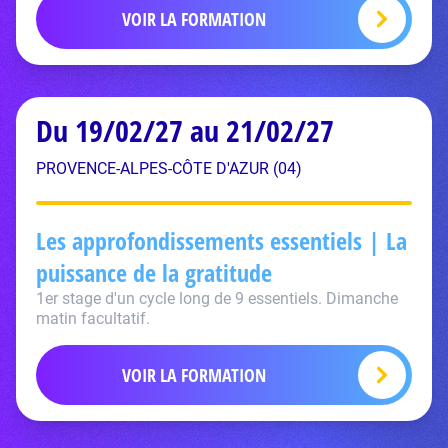
VOIR LA FORMATION
Du 19/02/27 au 21/02/27
PROVENCE-ALPES-CÔTE D'AZUR (04)
Les approfondissements essentiels | La
puissance de la gratitude
1er stage d'un cycle long de 9 essentiels. Dimanche
matin facultatif.
VOIR LA FORMATION