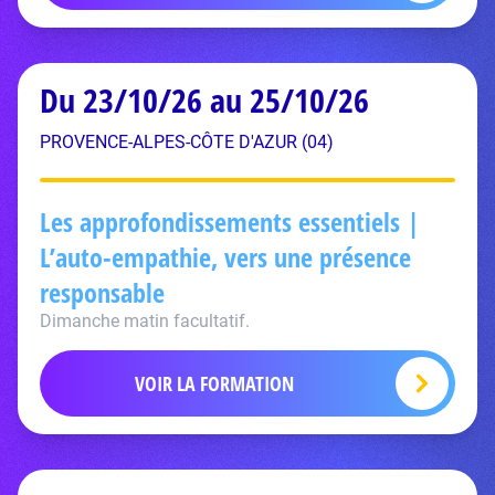
Du 23/10/26 au 25/10/26
PROVENCE-ALPES-CÔTE D'AZUR (04)
Les approfondissements essentiels |
L’auto-empathie, vers une présence
responsable
Dimanche matin facultatif.
VOIR LA FORMATION