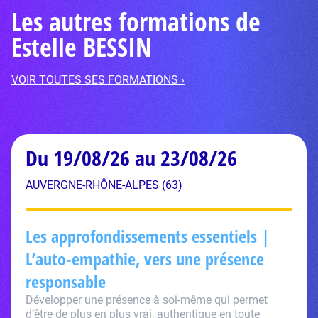
Les autres formations de
Estelle BESSIN
VOIR TOUTES SES FORMATIONS ›
Du 19/08/26 au 23/08/26
AUVERGNE-RHÔNE-ALPES (63)
Les approfondissements essentiels |
L’auto-empathie, vers une présence
responsable
Développer une présence à soi-même qui permet
d’être de plus en plus vrai, authentique en toute