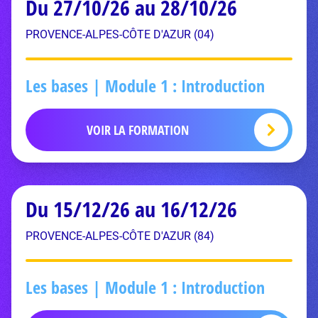
Du 27/10/26 au 28/10/26
PROVENCE-ALPES-CÔTE D'AZUR (04)
Les bases | Module 1 : Introduction
VOIR LA FORMATION
Du 15/12/26 au 16/12/26
PROVENCE-ALPES-CÔTE D'AZUR (84)
Les bases | Module 1 : Introduction