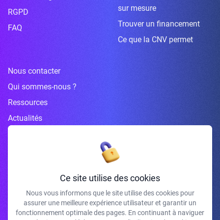
sur mesure
RGPD
Trouver un financement
FAQ
Ce que la CNV permet
Nous contacter
Qui sommes-nous ?
Ressources
Actualités
Inscrivez-vous à la newsletter
Ce site utilise des cookies
Nous vous informons que le site utilise des cookies pour
assurer une meilleure expérience utilisateur et garantir un
J'accepte de recevoir vos e-mails et confirme avoir pris connaissance de
fonctionnement optimale des pages. En continuant à naviguer
votre politique de confidentialité et mentions légales.