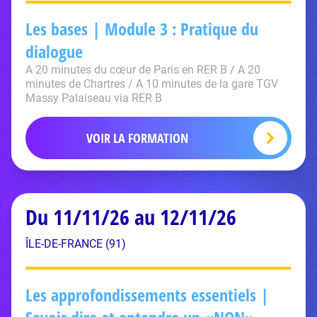
Les bases | Module 3 : Pratique du
dialogue
A 20 minutes du cœur de Paris en RER B / A 20
minutes de Chartres / A 10 minutes de la gare TGV
Massy Palaiseau via RER B
VOIR LA FORMATION
Du 11/11/26 au 12/11/26
ÎLE-DE-FRANCE (91)
Les approfondissements essentiels |