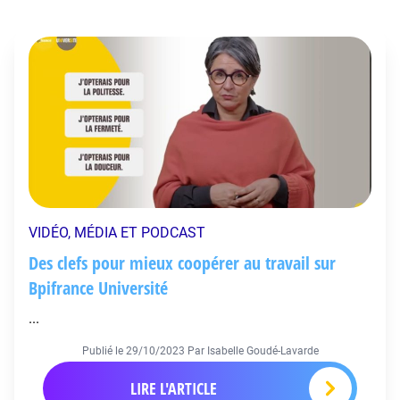
VIDÉO, MÉDIA ET PODCAST
Des clefs pour mieux coopérer au travail sur
Bpifrance Université
...
Publié le
29/10/2023
Par Isabelle Goudé-Lavarde
LIRE L'ARTICLE