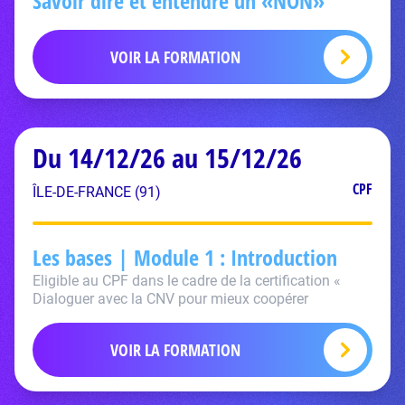
Savoir dire et entendre un «NON»
VOIR LA FORMATION
Du 14/12/26 au 15/12/26
CPF
ÎLE-DE-FRANCE (91)
Les bases | Module 1 : Introduction
Eligible au CPF dans le cadre de la certification «
Dialoguer avec la CNV pour mieux coopérer
VOIR LA FORMATION