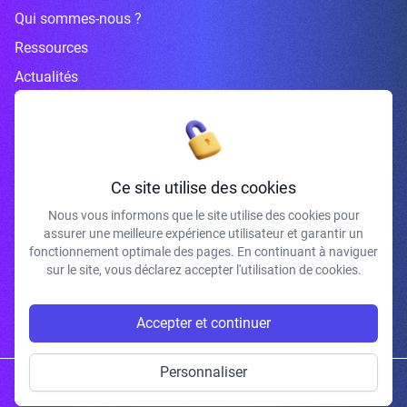
Qui sommes-nous ?
Ressources
Actualités
Inscrivez-vous à la newsletter
Ce site utilise des cookies
Nous vous informons que le site utilise des cookies pour
assurer une meilleure expérience utilisateur et garantir un
J'accepte de recevoir vos e-mails et confirme avoir pris connaissance de
fonctionnement optimale des pages. En continuant à naviguer
votre politique de confidentialité et mentions légales.
sur le site, vous déclarez accepter l'utilisation de cookies.
S'INSCRIRE
Accepter et continuer
Personnaliser
Copyright © 2026 | Gum Studio. Tous droits réservés.