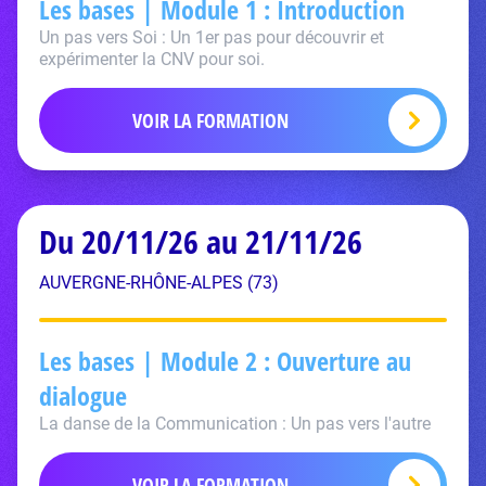
Les bases | Module 1 : Introduction
Un pas vers Soi : Un 1er pas pour découvrir et
expérimenter la CNV pour soi.
VOIR LA FORMATION
Du 20/11/26 au 21/11/26
AUVERGNE-RHÔNE-ALPES (73)
Les bases | Module 2 : Ouverture au
dialogue
La danse de la Communication : Un pas vers l'autre
VOIR LA FORMATION