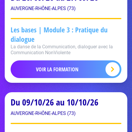
AUVERGNE-RHÔNE-ALPES (73)
Les bases | Module 3 : Pratique du
dialogue
La danse de la Communication, dialoguer avec la
Communication NonViolente
VOIR LA FORMATION
Du 09/10/26 au 10/10/26
AUVERGNE-RHÔNE-ALPES (73)