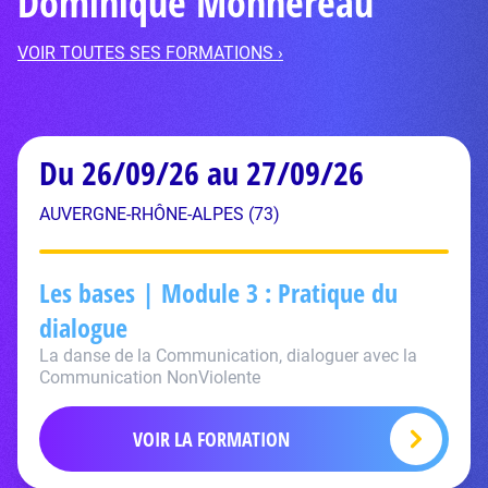
Dominique Monnereau
VOIR TOUTES SES FORMATIONS ›
Du 26/09/26 au 27/09/26
AUVERGNE-RHÔNE-ALPES (73)
Les bases | Module 3 : Pratique du
dialogue
La danse de la Communication, dialoguer avec la
Communication NonViolente
VOIR LA FORMATION