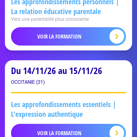
Les approfondissements personnels |
La relation éducative parentale
Vers une parentalité plus consciente
VOIR LA FORMATION
Du 14/11/26 au 15/11/26
OCCITANIE (31)
Les approfondissements essentiels |
L’expression authentique
VOIR LA FORMATION