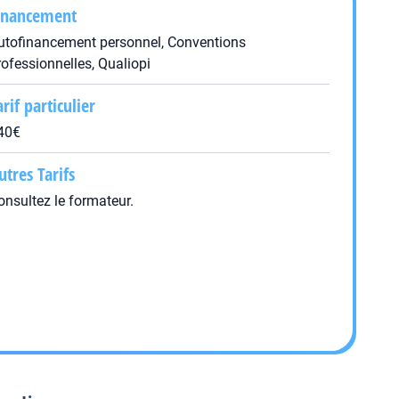
inancement
utofinancement personnel, Conventions
rofessionnelles, Qualiopi
arif particulier
40€
utres Tarifs
onsultez le formateur.