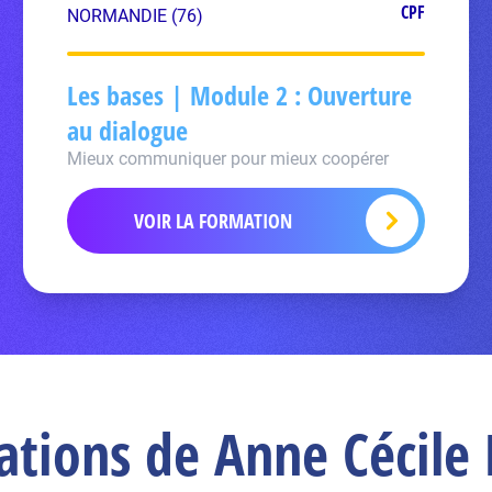
CPF
NORMANDIE (76)
Les bases | Module 2 : Ouverture
au dialogue
Mieux communiquer pour mieux coopérer
VOIR LA FORMATION
cations de Anne Cécile