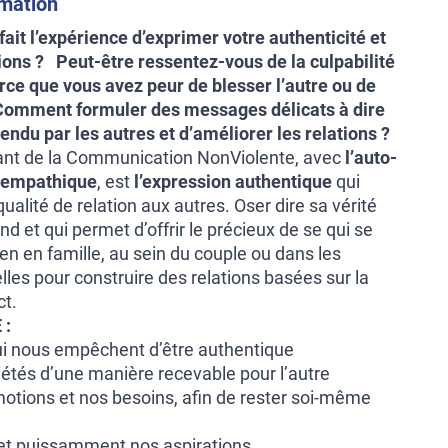
rmation
ait l’expérience d’exprimer votre authenticité et
tions ? Peut-être ressentez-vous de la culpabilité
arce que vous avez peur de blesser l’autre ou de
 Comment formuler des messages délicats à dire
tendu par les autres et d’améliorer les relations ?
tant de la Communication NonViolente, avec
l’auto-
e empathique
, est
l’expression authentique
qui
ualité de relation aux autres. Oser dire sa vérité
nd et qui permet d’offrir le précieux de se qui se
ien en famille, au sein du couple ou dans les
les pour construire des relations basées sur la
ct.
 :
qui nous empêchent d’être authentique
iétés d’une manière recevable pour l’autre
motions et nos besoins, afin de rester soi-même
et puissamment nos aspirations