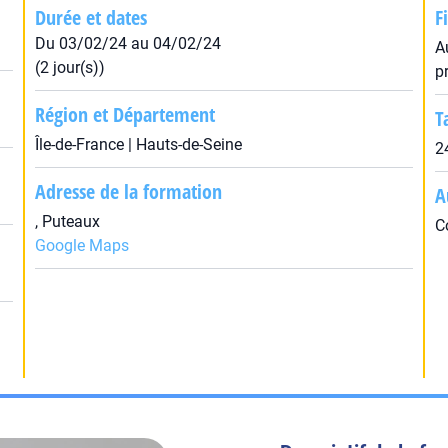
Durée et dates
F
Du 03/02/24 au 04/02/24
A
(2 jour(s))
p
Région et Département
T
Île-de-France | Hauts-de-Seine
2
Adresse de la formation
A
, Puteaux
C
Google Maps