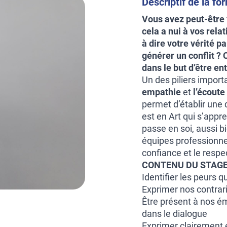
Descriptif de la fo
Vous avez peut-être f
cela a nui à vos rela
à dire votre vérité p
générer un conflit ?
dans le but d’être en
Un des piliers impor
empathie
et
l’écout
permet d’établir une q
est en Art qui s’appre
passe en soi, aussi b
équipes professionnel
confiance et le respe
CONTENU DU STAGE
Identifier les peurs 
Exprimer nos contrar
Être présent à nos é
dans le dialogue
Exprimer clairement 