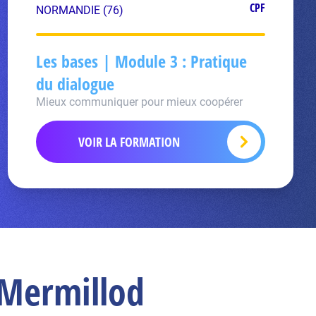
CPF
NORMANDIE (76)
Les bases | Module 3 : Pratique
du dialogue
Mieux communiquer pour mieux coopérer
VOIR LA FORMATION
 Mermillod