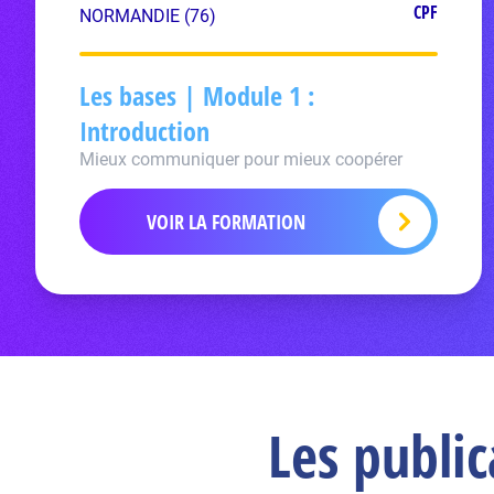
CPF
NORMANDIE (76)
Les bases | Module 1 :
Introduction
Mieux communiquer pour mieux coopérer
VOIR LA FORMATION
Les publi