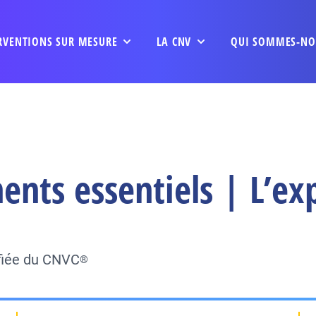
RVENTIONS SUR MESURE
LA CNV
QUI SOMMES-NO
nts essentiels | L’ex
ifiée du CNVC
®