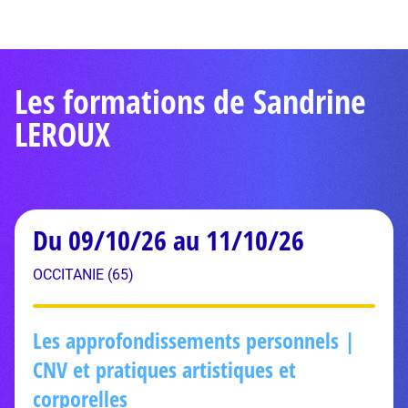
Les formations de Sandrine
LEROUX
Du 09/10/26 au 11/10/26
OCCITANIE (65)
Les approfondissements personnels |
CNV et pratiques artistiques et
corporelles