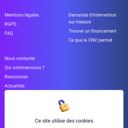
Mentions légales
Demande d’intervention
sur mesure
RGPD
Trouver un financement
FAQ
Ce que la CNV permet
Nous contacter
Qui sommes-nous ?
Ressources
Actualités
Inscrivez-vous à la newsletter
Ce site utilise des cookies