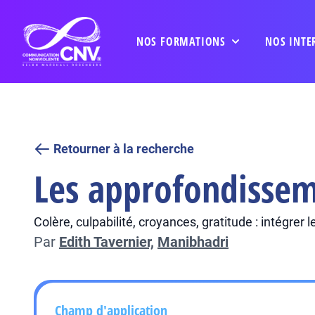
NOS FORMATIONS
NOS INTE
Retourner à la recherche
Les approfondisseme
Colère, culpabilité, croyances, gratitude : intégre
Par
Edith Tavernier,
Manibhadri
Champ d'application