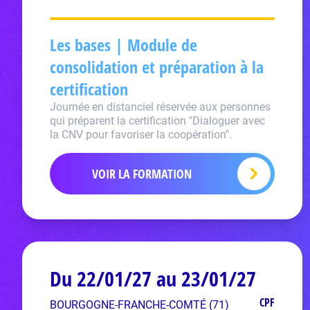
Les bases | Module de
consolidation et préparation à la
certification
Journée en distanciel réservée aux personnes
qui préparent la certification "Dialoguer avec
la CNV pour favoriser la coopération".
VOIR LA FORMATION
Du 22/01/27 au 23/01/27
CPF
BOURGOGNE-FRANCHE-COMTÉ (71)