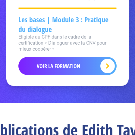
Les bases | Module 3 : Pratique
du dialogue
Eligible au CPF dans le cadre de la
certification « Dialoguer avec la CNV pour
mieux coopérer »
VOIR LA FORMATION
blications de Edith Ta