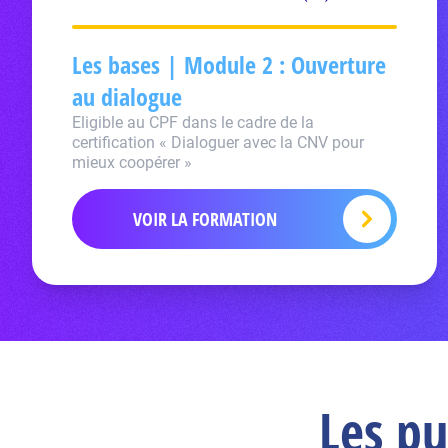
Les bases | Module 2 : Ouverture
au dialogue
Eligible au CPF dans le cadre de la
certification « Dialoguer avec la CNV pour
mieux coopérer »
VOIR LA FORMATION
Les pu