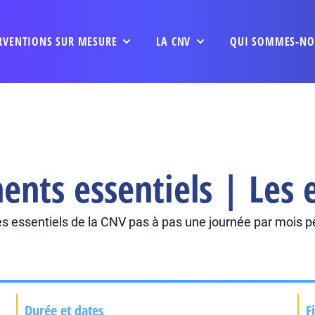
RVENTIONS SUR MESURE
LA CNV
QUI SOMMES-NO
nts essentiels | Les e
r les essentiels de la CNV pas à pas une journée par mois
Durée et dates
F