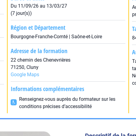
Du 11/09/26 au 13/03/27
A
(7 jour(s))
p
Région et Département
T
Bourgogne-Franche-Comté | Saône-et-Loire
8
Adresse de la formation
A
22 chemin des Chenevrières
T
71250, Cluny
t
Google Maps
N
c
Informations complémentaires
Renseignez-vous auprès du formateur sur les
conditions précises d’accessibilité
Descriptif de la fo