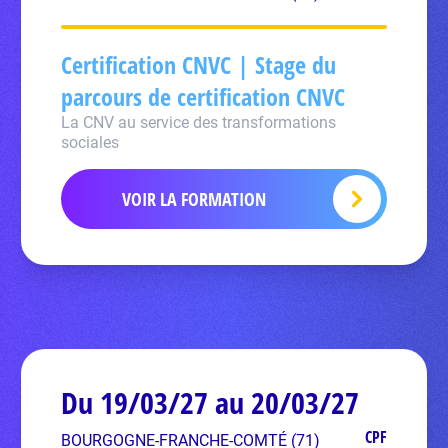
Certification CNVC | Stage du
parcours de certification CNVC
La CNV au service des transformations
sociales
VOIR LA FORMATION
Du 19/03/27 au 20/03/27
CPF
BOURGOGNE-FRANCHE-COMTÉ (71)