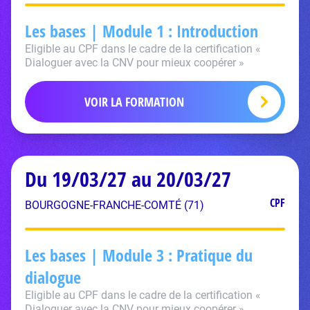
Les bases | Module 1 : Introduction
Eligible au CPF dans le cadre de la certification «
Dialoguer avec la CNV pour mieux coopérer »
VOIR LA FORMATION
Du 19/03/27 au 20/03/27
CPF
BOURGOGNE-FRANCHE-COMTÉ (71)
Les bases | Module 3 : Pratique du
dialogue
Eligible au CPF dans le cadre de la certification «
Dialoguer avec la CNV pour mieux coopérer »