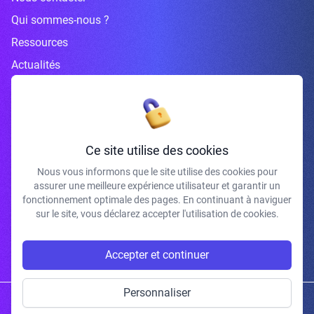
Qui sommes-nous ?
Ressources
Actualités
Inscrivez-vous à la newsletter
Ce site utilise des cookies
Nous vous informons que le site utilise des cookies pour
assurer une meilleure expérience utilisateur et garantir un
J'accepte de recevoir vos e-mails et confirme avoir pris connaissance de
fonctionnement optimale des pages. En continuant à naviguer
votre politique de confidentialité et mentions légales.
sur le site, vous déclarez accepter l'utilisation de cookies.
S'INSCRIRE
Accepter et continuer
Personnaliser
Copyright © 2026 | Gum Studio. Tous droits réservés.