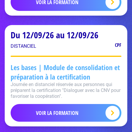
VOIR LA FORMATION
Du 12/09/26 au 12/09/26
CPF
DISTANCIEL
Les bases | Module de consolidation et
préparation à la certification
Journée en distanciel réservée aux personnes qui
préparent la certification "Dialoguer avec la CNV pour
favoriser la coopération".
VOIR LA FORMATION