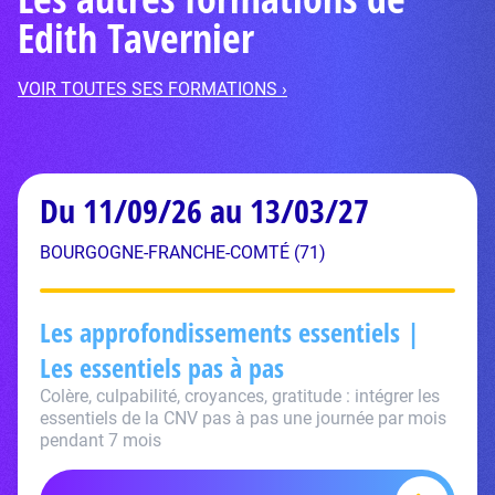
Edith Tavernier
VOIR TOUTES SES FORMATIONS ›
Du 11/09/26 au 13/03/27
BOURGOGNE-FRANCHE-COMTÉ (71)
Les approfondissements essentiels |
Les essentiels pas à pas
Colère, culpabilité, croyances, gratitude : intégrer les
essentiels de la CNV pas à pas une journée par mois
pendant 7 mois