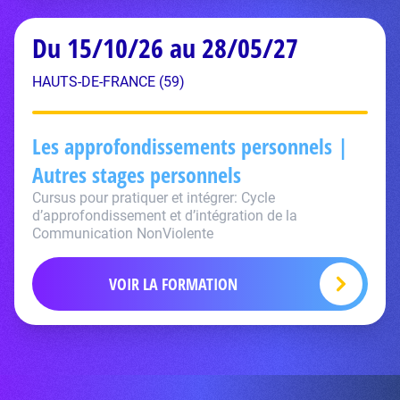
Du 15/10/26 au 28/05/27
HAUTS-DE-FRANCE (59)
Les approfondissements personnels |
Autres stages personnels
Cursus pour pratiquer et intégrer: Cycle
d’approfondissement et d’intégration de la
Communication NonViolente
VOIR LA FORMATION