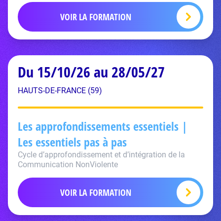
VOIR LA FORMATION
Du 15/10/26 au 28/05/27
HAUTS-DE-FRANCE (59)
Les approfondissements essentiels |
Les essentiels pas à pas
Cycle d’approfondissement et d’intégration de la
Communication NonViolente
VOIR LA FORMATION