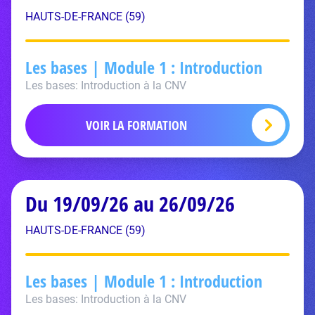
HAUTS-DE-FRANCE (59)
Les bases | Module 1 : Introduction
Les bases: Introduction à la CNV
VOIR LA FORMATION
Du 19/09/26 au 26/09/26
HAUTS-DE-FRANCE (59)
Les bases | Module 1 : Introduction
Les bases: Introduction à la CNV