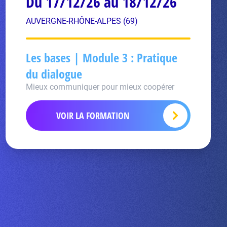
Du 17/12/26 au 18/12/26
AUVERGNE-RHÔNE-ALPES (69)
Les bases | Module 3 : Pratique
du dialogue
Mieux communiquer pour mieux coopérer
VOIR LA FORMATION