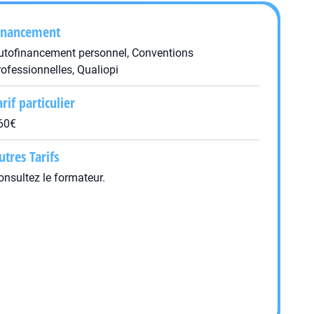
inancement
utofinancement personnel, Conventions
rofessionnelles, Qualiopi
arif particulier
60€
utres Tarifs
onsultez le formateur.