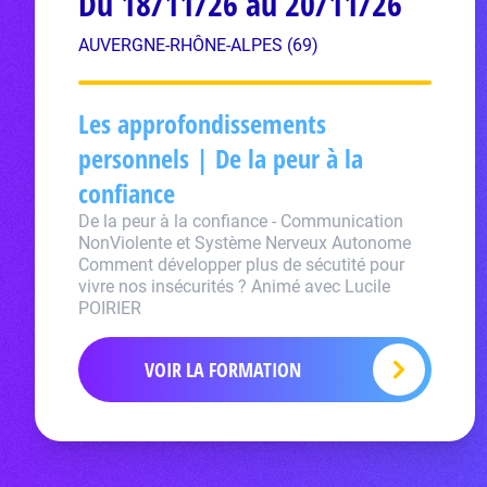
Du 18/11/26 au 20/11/26
AUVERGNE-RHÔNE-ALPES (69)
Les approfondissements
personnels | De la peur à la
confiance
De la peur à la confiance - Communication
NonViolente et Système Nerveux Autonome
Comment développer plus de sécutité pour
vivre nos insécurités ? Animé avec Lucile
POIRIER
VOIR LA FORMATION