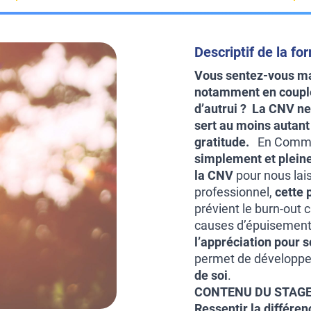
Descriptif de la fo
Vous sentez-vous mal
notamment en couple 
d’autrui ? La CNV ne 
sert au moins autant
gratitude.
En Commun
simplement et plein
la CNV
pour nous lais
professionnel,
cette 
prévient le burn-out
causes d’épuisement 
l’appréciation pour
permet de développer
de soi
.
CONTENU DU STAGE
Ressentir la différe