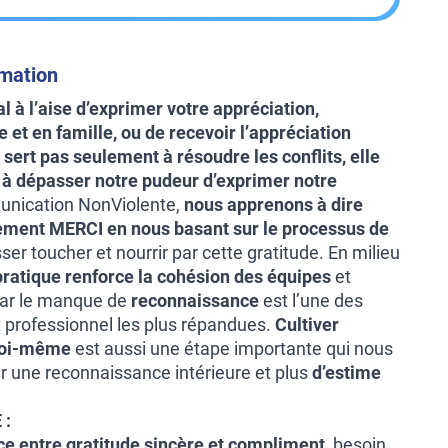
rmation
 à l’aise d’exprimer votre appréciation,
et en famille, ou de recevoir l’appréciation
sert pas seulement à résoudre les conflits, elle
 à dépasser notre pudeur d’exprimer notre
ication NonViolente,
nous apprenons à dire
ement MERCI en nous basant sur le
processus de
ser toucher et nourrir par cette gratitude. En milieu
pratique renforce la cohésion des équipes
et
 car le manque de
reconnaissance
est l’une des
professionnel les plus répandues.
Cultiver
 soi-même
est aussi une étape importante qui nous
 une reconnaissance intérieure et plus
d’estime
 :
nce entre gratitude sincère et compliment
, besoin