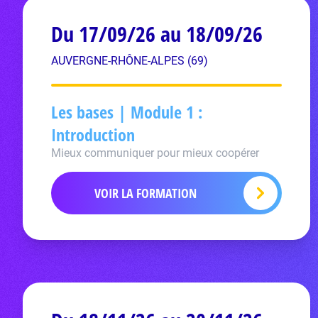
Du 17/09/26 au 18/09/26
AUVERGNE-RHÔNE-ALPES (69)
Les bases | Module 1 :
Introduction
Mieux communiquer pour mieux coopérer
VOIR LA FORMATION