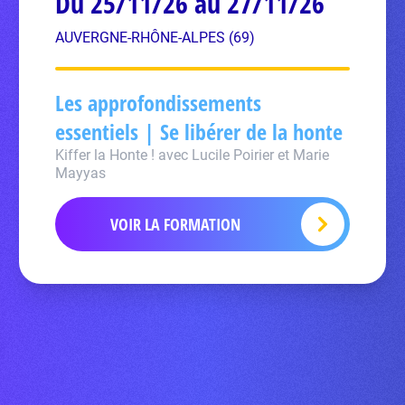
Du 25/11/26 au 27/11/26
AUVERGNE-RHÔNE-ALPES (69)
Les approfondissements
essentiels | Se libérer de la honte
Kiffer la Honte ! avec Lucile Poirier et Marie
Mayyas
VOIR LA FORMATION