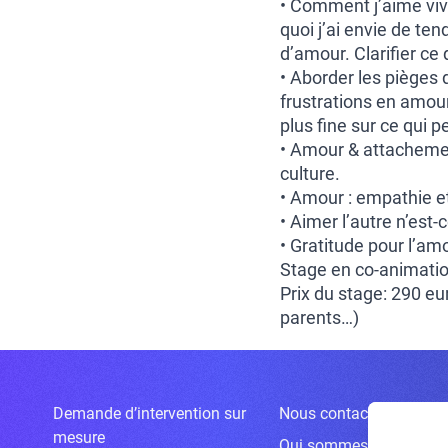
• Comment j’aime viv
quoi j’ai envie de ten
d’amour. Clarifier ce 
• Aborder les pièges
frustrations en amou
plus fine sur ce qui p
• Amour & attachemen
culture.
• Amour : empathie et
• Aimer l’autre n’est-c
• Gratitude pour l’am
Stage en co-animation
Prix du stage: 290 eu
parents…)
Demande d’intervention sur
Nous contacter
mesure
Qui sommes-nous ?