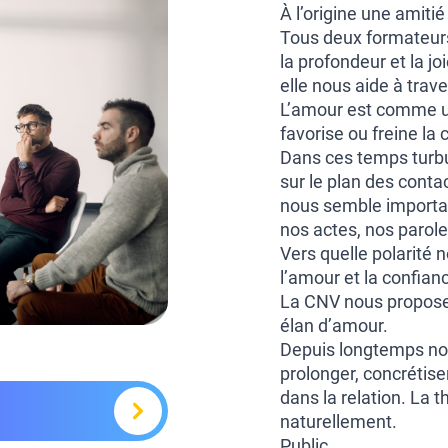
À l’origine une amit
Tous deux formateur
la profondeur et la j
elle nous aide à trave
L’amour est comme une
favorise ou freine la 
Dans ces temps turbu
sur le plan des conta
nous semble importan
nos actes, nos parole
Vers quelle polarité 
l’amour et la confian
La CNV nous propose 
élan d’amour.
Depuis longtemps nou
prolonger, concrétise
dans la relation. La
naturellement.
Public