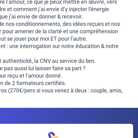
re l’amour, ce que je peux mettre en œuvre, vers
dre et comment j’ai envie d’y injecter l’énergie
que j’ai envie de donner & recevoir.
 de nos conditionnements, des idées reçues et nos
r pour amener de la clarté et une compréhension
eut se jouer pour moi ET pour l’autre.
t : une interrogation sur notre éducation & notre
 authenticité, la CNV au service du lien.
e pas aussi lui laisser faire sa part ?
our reçu et l’amour donné.
 de 2 formateurs certifiés.
ros (270€/pers si vous venez à deux : couple, amis,
Inscrivez-vous à la newsletter