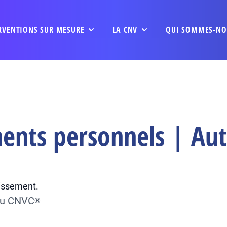
RVENTIONS SUR MESURE
LA CNV
QUI SOMMES-NO
ents personnels | Aut
dissement.
 du CNVC
®