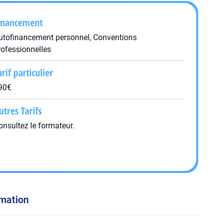
inancement
utofinancement personnel, Conventions
rofessionnelles
arif particulier
90€
utres Tarifs
onsultez le formateur.
rmation