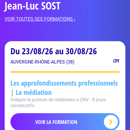
Jean-Luc SOST
VOIR TOUTES SES FORMATIONS ›
Du 23/08/26 au 30/08/26
CPF
AUVERGNE-RHÔNE-ALPES (38)
Les approfondissements professionnels
| La médiation
Intégrer la posture de médiateur·e CNV - 8 jours
consécutifs
VOIR LA FORMATION