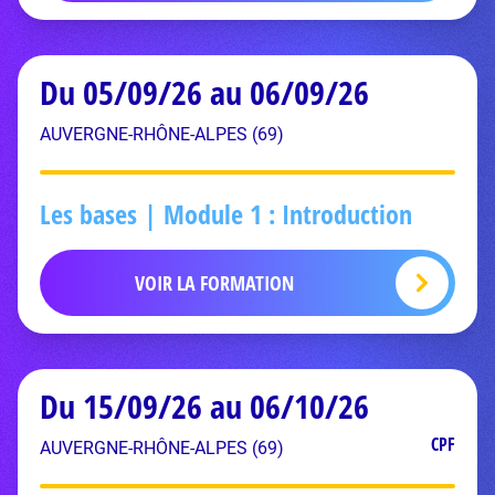
Du 05/09/26 au 06/09/26
AUVERGNE-RHÔNE-ALPES (69)
Les bases | Module 1 : Introduction
VOIR LA FORMATION
Du 15/09/26 au 06/10/26
CPF
AUVERGNE-RHÔNE-ALPES (69)