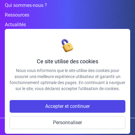
Qui sommes-nous ?
Ressources
Actualités
Inscrivez-vous à la newsletter
Ce site utilise des cookies
Nous vous informons que le site utilise des cookies pour
assurer une meilleure expérience utilisateur et garantir un
J'accepte de recevoir vos e-mails et confirme avoir pris connaissance de
fonctionnement optimale des pages. En continuant à naviguer
votre politique de confidentialité et mentions légales.
sur le site, vous déclarez accepter l'utilisation de cookies.
S'INSCRIRE
Accepter et continuer
Personnaliser
Copyright © 2026 | Gum Studio. Tous droits réservés.