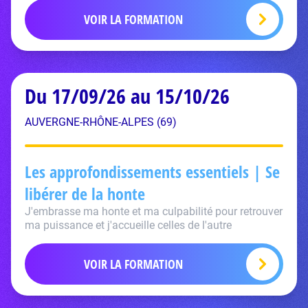
VOIR LA FORMATION
Du 17/09/26 au 15/10/26
AUVERGNE-RHÔNE-ALPES (69)
Les approfondissements essentiels | Se
libérer de la honte
J'embrasse ma honte et ma culpabilité pour retrouver
ma puissance et j'accueille celles de l'autre
VOIR LA FORMATION