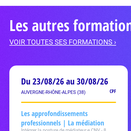
Les autres formatio
VOIR TOUTES SES FORMATIONS ›
Du 23/08/26 au 30/08/26
CPF
AUVERGNE-RHÔNE-ALPES (38)
Les approfondissements
professionnels | La médiation
Intégrer la posture de médiateur·e CNV - 8