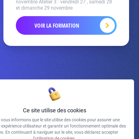
novembre Atelier 3 : vendredi 27 , samedi 28
et dimanche 29 novembre
VOIR LA FORMATION
Inscrivez-vous à la newsletter
Ce site utilise des cookies
vous informons que le site utilise des cookies pour assurer une
J'accepte de recevoir vos e-mails et confirme avoir pris
e expérience utilisateur et garantir un fonctionnement optimale des
connaissance de votre politique de confidentialité et
s. En continuant à naviguer sur le site, vous déclarez accepter
mentions légales.
l'utilisation de cookies.