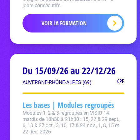
jours consécutifs
VOIR LA FORMATION
Du 15/09/26 au 22/12/26
CPF
AUVERGNE-RHÔNE-ALPES (69)
Les bases | Modules regroupés
Modules 1, 2 & 3 regroupés en VISIO 14
mardis de 18h30 à 21h30 : 15, 22 & 29 sept.,
6, 13 & 27 oct., 3, 10, 17 & 24 nov., 1, 8, 15 et
22 déc. 2026