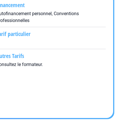
inancement
utofinancement personnel, Conventions
rofessionnelles
arif particulier
utres Tarifs
onsultez le formateur.