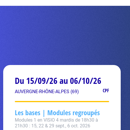
Du 15/09/26 au 06/10/26
CPF
AUVERGNE-RHÔNE-ALPES (69)
Les bases | Modules regroupés
Modules 1 en VISIO 4 mardis de 18h30 à
21h30 : 15, 22 & 29 sept., 6 oct. 2026