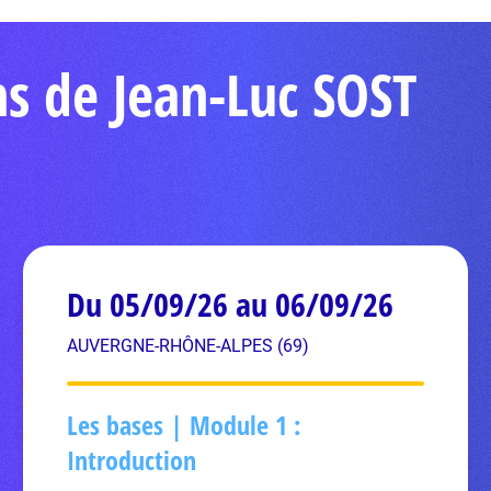
ns de Jean-Luc SOST
Du 05/09/26 au 06/09/26
AUVERGNE-RHÔNE-ALPES (69)
Les bases | Module 1 :
Introduction