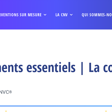
RVENTIONS SUR MESURE
LA CNV
QUI SOMMES-NO
nts essentiels | La co
CNVC
®