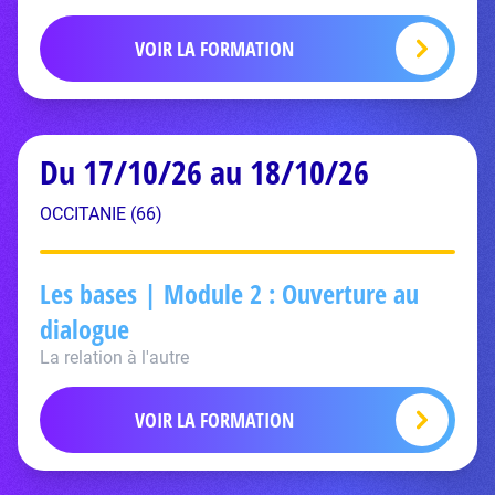
VOIR LA FORMATION
Du 17/10/26 au 18/10/26
OCCITANIE (66)
Les bases | Module 2 : Ouverture au
dialogue
La relation à l'autre
VOIR LA FORMATION