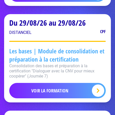
Du 29/08/26 au 29/08/26
CPF
DISTANCIEL
Les bases | Module de consolidation et
préparation à la certification
Consolidation des bases et préparation à la
certification "Dialoguer avec la CNV pour mieux
coopérer" (Journée 7)
VOIR LA FORMATION