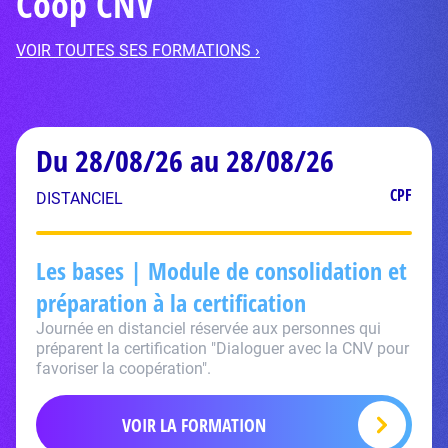
Coop CNV
VOIR TOUTES SES FORMATIONS ›
Du 28/08/26 au 28/08/26
CPF
DISTANCIEL
Les bases | Module de consolidation et
préparation à la certification
Journée en distanciel réservée aux personnes qui
préparent la certification "Dialoguer avec la CNV pour
favoriser la coopération".
VOIR LA FORMATION