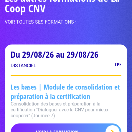
Coop CNV
VOIR TOUTES SES FORMATIONS ›
Du 29/08/26 au 29/08/26
CPF
DISTANCIEL
Les bases | Module de consolidation et
préparation à la certification
Consolidation des bases et préparation à la
certification "Dialoguer avec la CNV pour mieux
coopérer" (Journée 7)