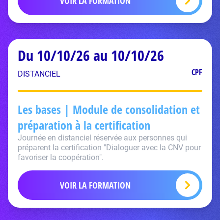
VOIR LA FORMATION
Du 10/10/26 au 10/10/26
CPF
DISTANCIEL
Les bases | Module de consolidation et
préparation à la certification
Journée en distanciel réservée aux personnes qui
préparent la certification "Dialoguer avec la CNV pour
favoriser la coopération".
VOIR LA FORMATION