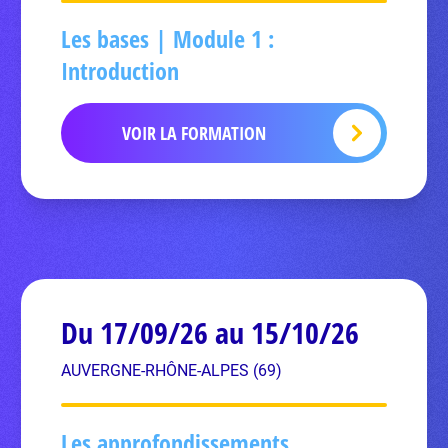
Les bases | Module 1 :
Introduction
VOIR LA FORMATION
Du 17/09/26 au 15/10/26
AUVERGNE-RHÔNE-ALPES (69)
Les approfondissements