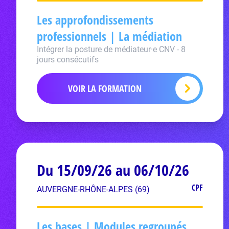
Les approfondissements
professionnels | La médiation
Intégrer la posture de médiateur·e CNV - 8
jours consécutifs
VOIR LA FORMATION
Du 15/09/26 au 06/10/26
CPF
AUVERGNE-RHÔNE-ALPES (69)
Les bases | Modules regroupés