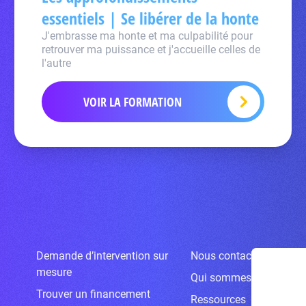
essentiels | Se libérer de la honte
J'embrasse ma honte et ma culpabilité pour
retrouver ma puissance et j'accueille celles de
l'autre
VOIR LA FORMATION
Demande d’intervention sur
Nous contacter
mesure
Qui sommes-nous ?
Trouver un financement
Ressources