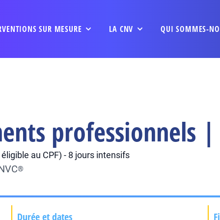
RVENTIONS SUR MESURE
LA CNV
QUI SOMMES-NO
ents professionnels |
ligible au CPF) - 8 jours intensifs
CNVC
®
Durée et dates
F