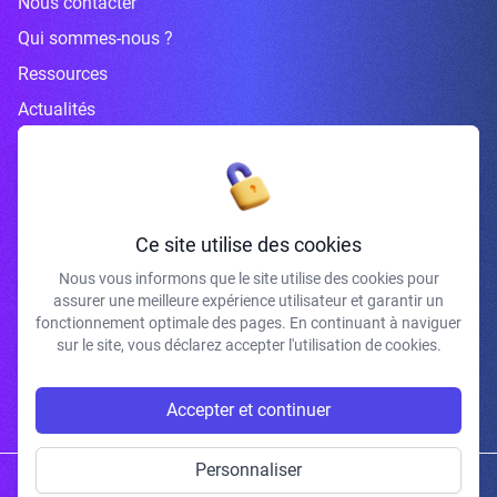
Nous contacter
Qui sommes-nous ?
Ressources
Actualités
Inscrivez-vous à la newsletter
Ce site utilise des cookies
Nous vous informons que le site utilise des cookies pour
assurer une meilleure expérience utilisateur et garantir un
J'accepte de recevoir vos e-mails et confirme avoir pris connaissance de
fonctionnement optimale des pages. En continuant à naviguer
votre politique de confidentialité et mentions légales.
sur le site, vous déclarez accepter l'utilisation de cookies.
S'INSCRIRE
Accepter et continuer
Personnaliser
Copyright © 2026 | Gum Studio. Tous droits réservés.