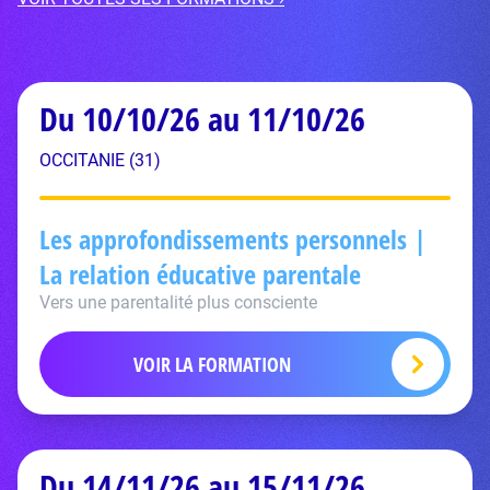
Du 10/10/26 au 11/10/26
OCCITANIE (31)
Les approfondissements personnels |
La relation éducative parentale
Vers une parentalité plus consciente
VOIR LA FORMATION
Du 14/11/26 au 15/11/26