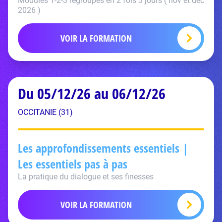
Modules 1-2-3 regroupés en 2 fois 3 jours ( nov et déc
2026 )
VOIR LA FORMATION
Du 05/12/26 au 06/12/26
OCCITANIE (31)
Les approfondissements essentiels |
Les essentiels pas à pas
La pratique du dialogue et ses finesses
VOIR LA FORMATION