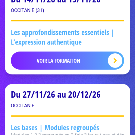
OCCITANIE (31)
Les approfondissements essentiels |
L’expression authentique
VOIR LA FORMATION
Du 27/11/26 au 20/12/26
OCCITANIE
Les bases | Modules regroupés