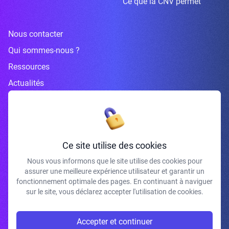
Ce que la CNV permet
Nous contacter
Qui sommes-nous ?
Ressources
Actualités
Inscrivez-vous à la newsletter
Ce site utilise des cookies
Nous vous informons que le site utilise des cookies pour
assurer une meilleure expérience utilisateur et garantir un
J'accepte de recevoir vos e-mails et confirme avoir pris connaissance de
fonctionnement optimale des pages. En continuant à naviguer
votre politique de confidentialité et mentions légales.
sur le site, vous déclarez accepter l'utilisation de cookies.
S'INSCRIRE
Accepter et continuer