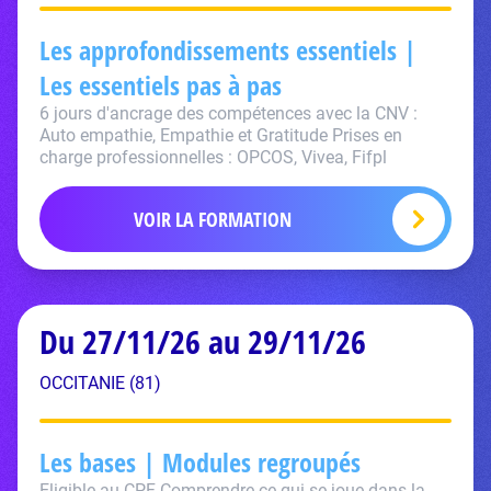
Les approfondissements essentiels |
Les essentiels pas à pas
6 jours d'ancrage des compétences avec la CNV :
Auto empathie, Empathie et Gratitude Prises en
charge professionnelles : OPCOS, Vivea, Fifpl
VOIR LA FORMATION
Du 27/11/26 au 29/11/26
OCCITANIE (81)
Les bases | Modules regroupés
Eligible au CPF Comprendre ce qui se joue dans la