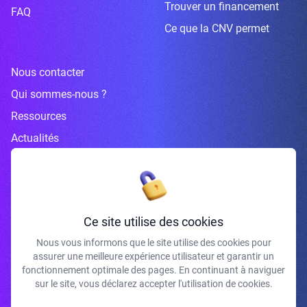
Trouver un financement
FAQ
Ce que la CNV permet
Nous contacter
Qui sommes-nous ?
Ressources
Actualités
Inscrivez-vous à la newsletter
Ce site utilise des cookies
Nous vous informons que le site utilise des cookies pour
assurer une meilleure expérience utilisateur et garantir un
J'accepte de recevoir vos e-mails et confirme avoir pris connaissance de
fonctionnement optimale des pages. En continuant à naviguer
votre politique de confidentialité et mentions légales.
sur le site, vous déclarez accepter l'utilisation de cookies.