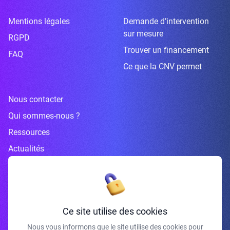
Mentions légales
Demande d’intervention
sur mesure
RGPD
Trouver un financement
FAQ
Ce que la CNV permet
Nous contacter
Qui sommes-nous ?
Ressources
Actualités
Inscrivez-vous à la newsletter
Ce site utilise des cookies
Nous vous informons que le site utilise des cookies pour