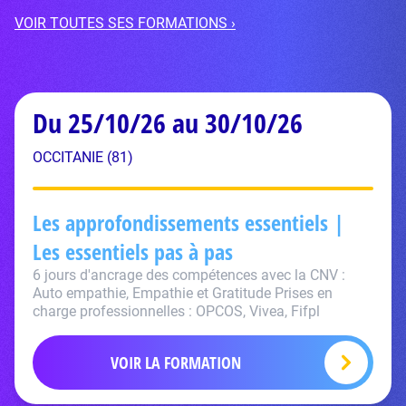
VOIR TOUTES SES FORMATIONS ›
Du 25/10/26 au 30/10/26
OCCITANIE (81)
Les approfondissements essentiels |
Les essentiels pas à pas
6 jours d'ancrage des compétences avec la CNV :
Auto empathie, Empathie et Gratitude Prises en
charge professionnelles : OPCOS, Vivea, Fifpl
VOIR LA FORMATION