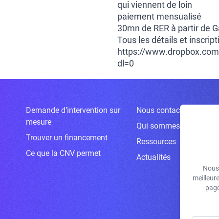
qui viennent de loin
paiement mensualisé
30mn de RER à partir de G
Tous les détails et inscrip
https://www.dropbox.c
dl=0
Demande d’intervention sur
Nous contacter
mesure
Qui sommes-nous ?
Trouver un financement
Ressources
Ce que la CNV permet
Actualités
Nous 
meilleur
page