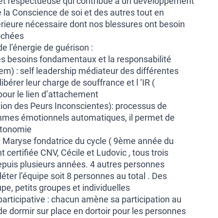
 et respectueuse qui contribue à un développement
 la Conscience de soi et des autres tout en
térieure nécessaire dont nos blessures ont besoin
ochées
e l’énergie de guérison :
 les besoins fondamentaux et la responsabilité
tem) : self leadership médiateur des différentes
ibérer leur charge de souffrance et l ‘IR (
 pour le lien d’attachement
tion des Peurs Inconscientes): processus de
mmes émotionnels automatiques, il permet de
utonomie
 Maryse fondatrice du cycle ( 9ème année du
 certifiée CNV, Cécile et Ludovic , tous trois
puis plusieurs années. 4 autres personnes
ter l’équipe soit 8 personnes au total . Des
e, petits groupes et individuelles
participative : chacun amène sa participation au
é de dormir sur place en dortoir pour les personnes