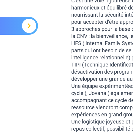
C’est une voie rigoureuse
harmonieux et équilibré de
nourrissant la sécurité in
pour accepter d’être appr
3 approches pour la base d
la CNV : la bienveillance,
l’IFS ( Internal Family Sys
parts qui ont besoin de se l
intelligence relationnelle)
TIPI (Technique Identifica
désactivation des progra
développer une grande a
Une équipe expérimentée:
cycle ), Jovana ( également
accompagnant ce cycle de
ressource viendront complé
expériences en grand group
Une logistique joyeuse et 
repas collectif, possibilit