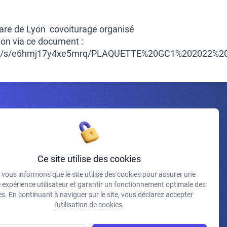
are de Lyon covoiturage organisé
tion via ce document :
om/s/e6hmj17y4xe5mrq/PLAQUETTE%20GC1%202022%20
Inscrivez-vous à la newsletter
Ce site utilise des cookies
vous informons que le site utilise des cookies pour assurer une
J'accepte de recevoir vos e-mails et confirme avoir pris
e expérience utilisateur et garantir un fonctionnement optimale des
connaissance de votre politique de confidentialité et
s. En continuant à naviguer sur le site, vous déclarez accepter
mentions légales.
l'utilisation de cookies.
S'INSCRIRE