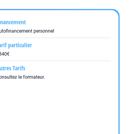
inancement
utofinancement personnel
arif particulier
840€
utres Tarifs
onsultez le formateur.