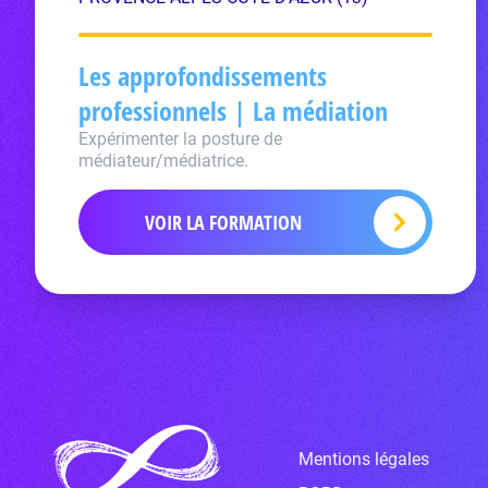
Les approfondissements
professionnels | La médiation
Expérimenter la posture de
médiateur/médiatrice.
VOIR LA FORMATION
Mentions légales