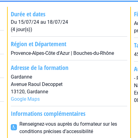
Durée et dates
F
Du 15/07/24 au 18/07/24
A
(4 jour(s))
p
Région et Département
T
Provence-Alpes-Côte d'Azur | Bouches-du-Rhône
4
Adresse de la formation
A
Gardanne
-
Avenue Raoul Decoppet
N
13120, Gardanne
E
Google Maps
0
Informations complémentaires
Renseignez-vous auprès du formateur sur les
conditions précises d’accessibilité