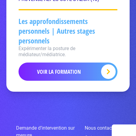
Les approfondissements
personnels | Autres stages
personnels
Expérimenter la posture de
médiateur/médiatrice.
VOIR LA FORMATION
Demande d’intervention sur
Nous contacter
mesure