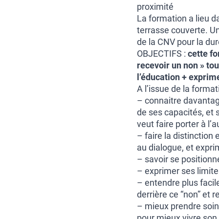
proximité
La formation a lieu d
terrasse couverte. Un
de la CNV pour la du
OBJECTIFS :
cette f
recevoir un non » tou
l’éducation + exprime
A l’issue de la format
– connaitre davantage
de ses capacités, et s
veut faire porter à l’a
– faire la distinction
au dialogue, et expri
– savoir se positionn
– exprimer ses limite
– entendre plus facil
derrière ce “non” et r
– mieux prendre soi
pour mieux vivre son