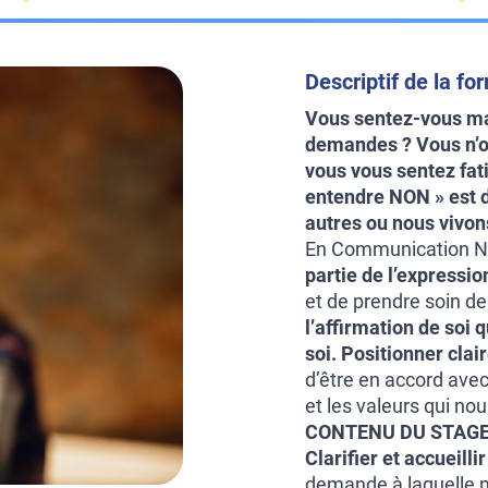
Descriptif de la fo
Vous sentez-vous mal
demandes ? Vous n’os
vous vous sentez fat
entendre NON » est d
autres ou nous vivon
En Communication N
partie de
l’expressi
et de prendre soin d
l’affirmation de soi 
soi.
Positionner clai
d’être en accord ave
et les valeurs qui no
CONTENU DU STAGE
Clarifier et accueilli
demande à laquelle n