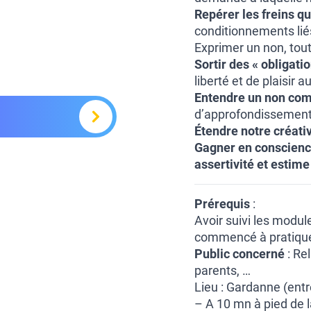
Repérer les freins q
conditionnements li
Exprimer un non, tout
Sortir des « obligati
liberté et de plaisir a
Entendre un non com
d’approfondissement 
Étendre notre créativ
Gagner en conscience 
assertivité et estime
Prérequis
:
Avoir suivi les modul
commencé à pratique
Public concerné
: Re
parents, …
Lieu : Gardanne (entr
– A 10 mn à pied de