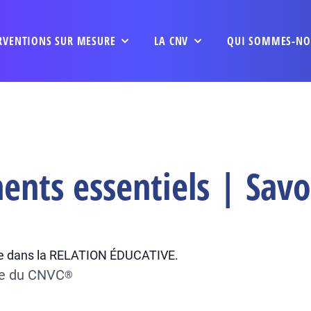
RVENTIONS SUR MESURE
LA CNV
QUI SOMMES-NO
nts essentiels | Savo
ite dans la RELATION ÉDUCATIVE.
ée du CNVC
®