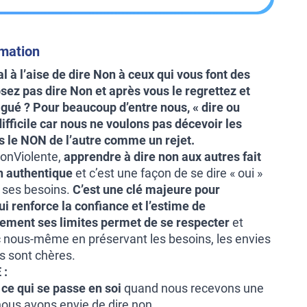
rmation
 à l’aise de dire Non à ceux qui vous font des
ez pas dire Non et après vous le regrettez et
igué ? Pour beaucoup d’entre nous, « dire ou
ifficile car nous ne voulons pas décevoir les
s le NON de l’autre comme un rejet.
onViolente,
apprendre à dire non aux autres fait
on authentique
et c’est une façon de se dire « oui »
e ses besoins.
C’est une clé majeure pour
qui renforce la confiance et
l’estime de
rement ses limites permet de se respecter
et
c nous-même en préservant les besoins, les envies
us sont chères.
 :
r ce qui se passe en soi
quand nous recevons une
ous avons envie de dire non