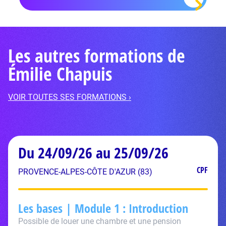
Les autres formations de
Émilie Chapuis
VOIR TOUTES SES FORMATIONS ›
Du 24/09/26 au 25/09/26
CPF
PROVENCE-ALPES-CÔTE D'AZUR (83)
Les bases | Module 1 : Introduction
Possible de louer une chambre et une pension