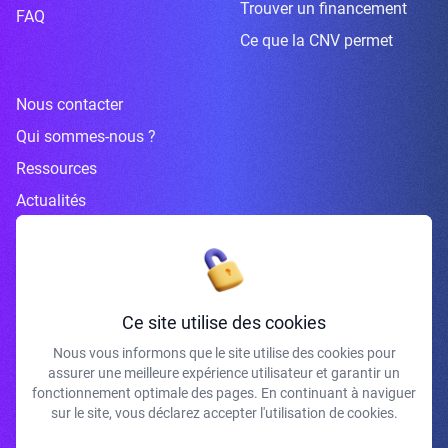
Trouver un financement
FAQ
Ce que la CNV permet
Nous contacter
Qui sommes-nous ?
Ressources
Actualités
Inscrivez-vous à la newsletter
Ce site utilise des cookies
Nous vous informons que le site utilise des cookies pour
assurer une meilleure expérience utilisateur et garantir un
J'accepte de recevoir vos e-mails et confirme avoir pris connaissance de
fonctionnement optimale des pages. En continuant à naviguer
votre politique de confidentialité et mentions légales.
sur le site, vous déclarez accepter l'utilisation de cookies.