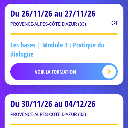
Du 26/11/26 au 27/11/26
CPF
PROVENCE-ALPES-CÔTE D'AZUR (83)
Les bases | Module 3 : Pratique du
dialogue
VOIR LA FORMATION
Du 30/11/26 au 04/12/26
PROVENCE-ALPES-CÔTE D'AZUR (83)