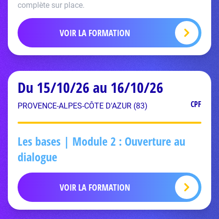
complète sur place.
VOIR LA FORMATION
Du 15/10/26 au 16/10/26
CPF
PROVENCE-ALPES-CÔTE D'AZUR (83)
Les bases | Module 2 : Ouverture au
dialogue
VOIR LA FORMATION