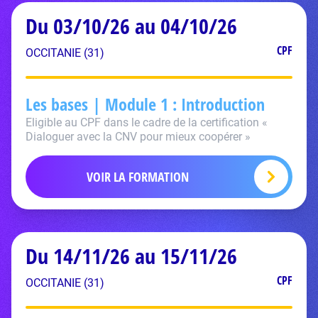
Du 03/10/26 au 04/10/26
CPF
OCCITANIE (31)
Les bases | Module 1 : Introduction
Eligible au CPF dans le cadre de la certification «
Dialoguer avec la CNV pour mieux coopérer »
VOIR LA FORMATION
Du 14/11/26 au 15/11/26
CPF
OCCITANIE (31)