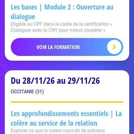
Les bases | Module 2 : Ouverture au
dialogue
Eligible au CPF dans le cadre de la certification «
Dialoguer avec la CNV pour mieux coopérer »
VOIR LA FORMATION
Du 28/11/26 au 29/11/26
OCCITANIE (31)
Les approfondissements essentiels | La
colère au service de la relation
Explorer ce que la colère nous dit de précieux