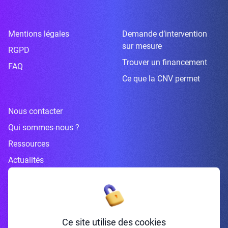
Mentions légales
Demande d’intervention
sur mesure
RGPD
Trouver un financement
FAQ
Ce que la CNV permet
Nous contacter
Qui sommes-nous ?
Ressources
Actualités
Inscrivez-vous à la newsletter
Ce site utilise des cookies