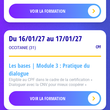
VOIR LA FORMATION
Du 16/01/27 au 17/01/27
CPF
OCCITANIE (31)
Les bases | Module 3 : Pratique du
dialogue
Eligible au CPF dans le cadre de la certification «
Dialoguer avec la CNV pour mieux coopérer »
VOIR LA FORMATION