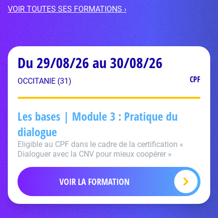
VOIR TOUTES SES FORMATIONS ›
Du 29/08/26 au 30/08/26
CPF
OCCITANIE (31)
Les bases | Module 3 : Pratique du
dialogue
Eligible au CPF dans le cadre de la certification «
Dialoguer avec la CNV pour mieux coopérer »
VOIR LA FORMATION