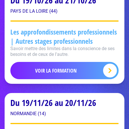
Du 19/10/26 au 21/10/26
PAYS DE LA LOIRE (44)
Les approfondissements professionnels
| Autres stages professionnels
Savoir mettre des limites dans la conscience de ses
besoins et de ceux de l'autre.
VOIR LA FORMATION
Du 19/11/26 au 20/11/26
NORMANDIE (14)