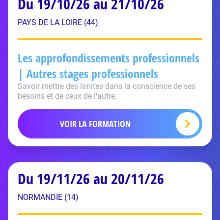
Du 19/10/26 au 21/10/26
PAYS DE LA LOIRE (44)
Les approfondissements professionnels
| Autres stages professionnels
Savoir mettre des limites dans la conscience de ses
besoins et de ceux de l'autre.
VOIR LA FORMATION
Du 19/11/26 au 20/11/26
NORMANDIE (14)