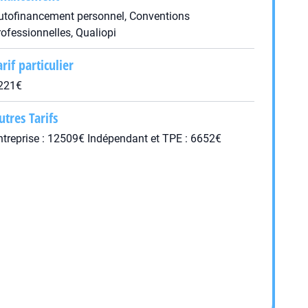
utofinancement personnel, Conventions
rofessionnelles, Qualiopi
arif particulier
221€
utres Tarifs
ntreprise : 12509€ Indépendant et TPE : 6652€