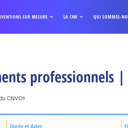
RVENTIONS SUR MESURE
LA CNV
QUI SOMMES-NO
ents professionnels |
e du CNVC
®
Durée et dates
F