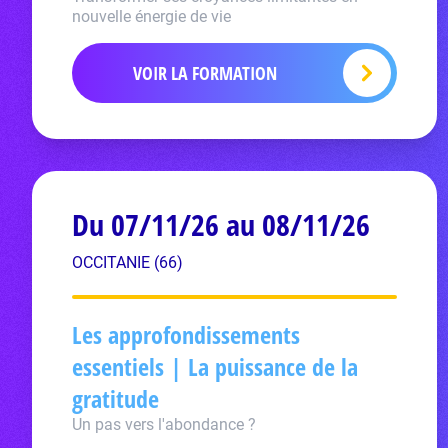
nouvelle énergie de vie
VOIR LA FORMATION
Du 07/11/26 au 08/11/26
OCCITANIE (66)
Les approfondissements
essentiels | La puissance de la
gratitude
Un pas vers l'abondance ?