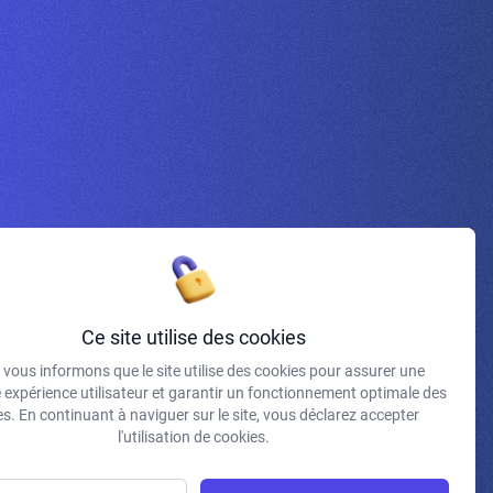
Inscrivez-vous à la newsletter
Ce site utilise des cookies
vous informons que le site utilise des cookies pour assurer une
J'accepte de recevoir vos e-mails et confirme avoir pris
e expérience utilisateur et garantir un fonctionnement optimale des
connaissance de votre politique de confidentialité et
s. En continuant à naviguer sur le site, vous déclarez accepter
mentions légales.
l'utilisation de cookies.
S'INSCRIRE