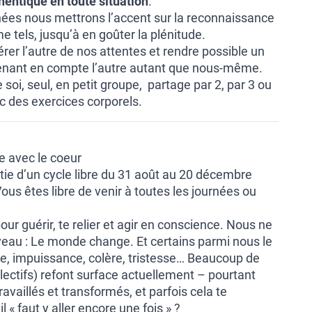
thentique en toute situation
.
nées nous mettrons l’accent sur la reconnaissance
tels, jusqu’à en goûter la plénitude.
ibérer l’autre de nos attentes et rendre possible un
renant en compte l’autre autant que nous-même.
 soi, seul, en petit groupe, partage par 2, par 3 ou
c des exercices corporels.
de avec le coeur
rtie d’un cycle libre du 31 août au 20 décembre
ous êtes libre de venir à toutes les journées ou
ur guérir, te relier et agir en conscience. Nous ne
veau : Le monde change. Et certains parmi nous le
de, impuissance, colère, tristesse… Beaucoup de
ectifs) refont surface actuellement – pourtant
availlés et transformés, et parfois cela te
l « faut y aller encore une fois » ?