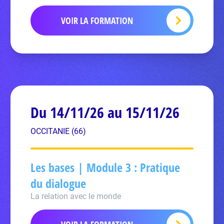
VOIR LA FORMATION
Du 14/11/26 au 15/11/26
OCCITANIE (66)
Les bases | Module 3 : Pratique
du dialogue
La relation avec le monde