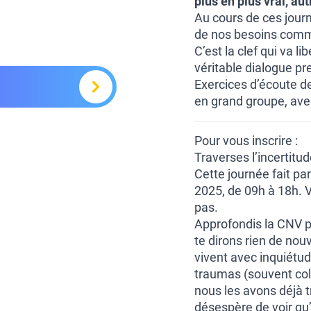
plus en plus vrai, au
Au cours de ces jour
de nos besoins comme 
C’est la clef qui va l
véritable dialogue p
Exercices d’écoute de
en grand groupe, ave
Pour vous inscrire :
Traverses l’incertitu
Cette journée fait pa
2025, de 09h à 18h. V
pas.
Approfondis la CNV po
te dirons rien de nou
vivent avec inquiétu
traumas (souvent coll
nous les avons déjà tr
désespère de voir qu’i