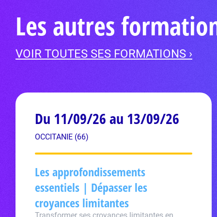
Les autres formatio
VOIR TOUTES SES FORMATIONS ›
Du 11/09/26 au 13/09/26
OCCITANIE (66)
Les approfondissements
essentiels | Dépasser les
croyances limitantes
Transformer ses croyances limitantes en