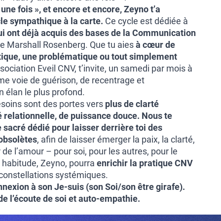
 une fois », et encore et encore, Zeyno t’a
cle sympathique à la carte.
Ce cycle est dédiée à
qui ont déjà acquis des bases de la Communication
e Marshall Rosenberg. Que tu aies
à cœur de
tique, une problématique ou tout simplement
ssociation Eveil CNV, t’invite, un samedi par mois à
e voie de guérison, de recentrage et
 élan le plus profond.
soins sont des portes vers
plus de clarté
té relationnelle, de puissance douce. Nous te
sacré dédié pour laisser derrière toi des
obsolètes
, afin de laisser émerger la paix, la clarté,
ir de l’amour – pour soi, pour les autres, pour le
 habitude, Zeyno, pourra
enrichir la pratique CNV
constellations systémiques.
nexion à son Je-suis (son Soi/son être girafe).
 l’écoute de soi et auto-empathie.