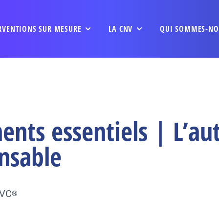
RVENTIONS SUR MESURE
LA CNV
QUI SOMMES-NO
nts essentiels | L’au
nsable
NVC
®