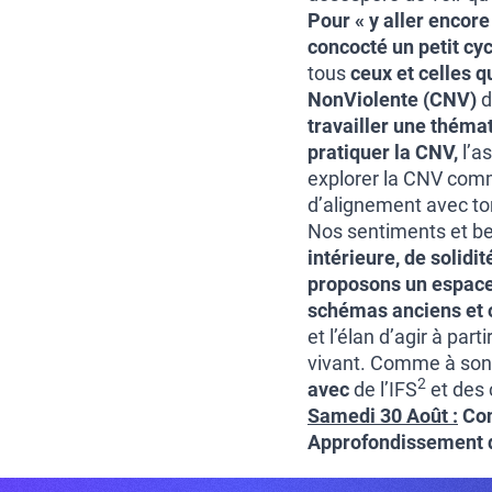
Pour « y aller encore
concocté un petit cy
tous
ceux et celles 
NonViolente (CNV)
d
travailler une théma
pratiquer la CNV,
l’a
explorer la CNV comm
d’alignement avec ton
Nos sentiments et be
intérieure, de solidi
proposons un espace 
schémas anciens et 
et l’élan d’agir à part
vivant. Comme à son
2
avec
de l’IFS
et des 
Samedi 30 Août :
Con
Approfondissement de