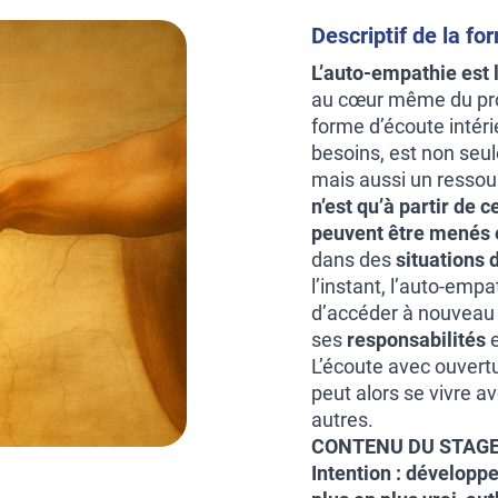
Descriptif de la fo
L’auto-empathie est l
au cœur même du pr
forme d’écoute intéri
besoins, est non seul
mais aussi un resso
n’est qu’à partir de 
peuvent être menés e
dans des
situations d
l’instant, l’auto-emp
d’accéder à nouveau
ses
responsabilités
e
L’écoute avec ouvertu
peut alors se vivre a
autres.
CONTENU DU STAGE
Intention : développ