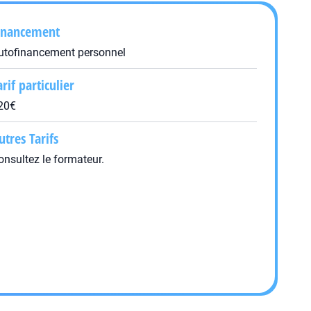
inancement
utofinancement personnel
arif particulier
20€
utres Tarifs
onsultez le formateur.