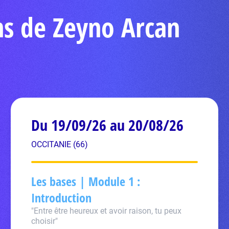
ns de Zeyno Arcan
Du 19/09/26 au 20/08/26
OCCITANIE (66)
Les bases | Module 1 :
Introduction
"Entre être heureux et avoir raison, tu peux
choisir"